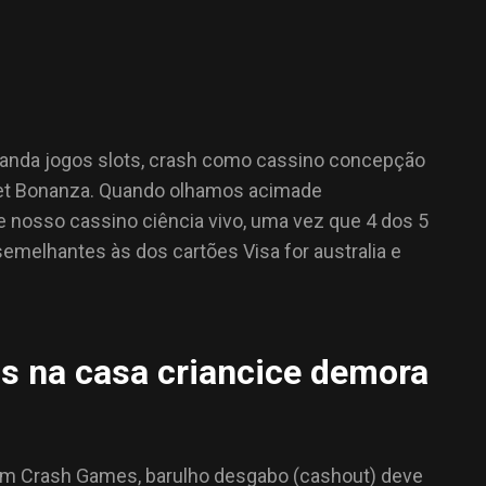
manda jogos slots, crash como cassino concepção
eet Bonanza. Quando olhamos acimade
e nosso cassino ciência vivo, uma vez que 4 dos 5
melhantes às dos cartões Visa for australia e
 na casa criancice demora
o em Crash Games, barulho desgabo (cashout) deve