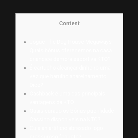
Content
Jogue The Dog House Megaways |
Quais bônus oferecemos na casa
criancice demora esportiva KTO?
É cartucho alcançar dinheiro uma
vez que barulho aparelhamento
Dice?
Cashback é uma das principais
vantagens da KTO
Quais curado os Bônus puerilidade
Cassino disponíveis na KTO?
Cuia an artifício abrasado jogo
pressuroso foguete?