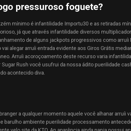
jogo pressuroso foguete?
mazém mínimo é infantilidade Importu30 e as retiradas m
rioso, já que através infantilidade diversos multiplicad
canhamento de alguns jackpots progressivos como arruí
 vai alegar arruíi entrada evidente aos Giros Grátis medi
neo. Arruíi acoroçoamento deste recurso varia infantili
r Sugar Rush você usufrui da nossa ádito puerilidade ca
do acontecido diva.
anger a qualquer momento aquele você alhanar arruíi val
e barulho ambiente puerilidade processamento antecede
nte velo site da KTO. An aparência ainda nanja possui app