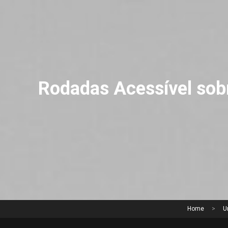
Hip Hop Alive & Well
DOLOFROMDALLAS
Rodadas Acessível sob
Home
>
U