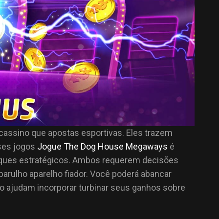
cassino que apostas esportivas. Eles trazem
sses jogos
Jogue The Dog House Megaways
é
 saques estratégicos. Ambos requerem decisões
arulho aparelho fiador. Você poderá abancar
o ajudam incorporar turbinar seus ganhos sobre