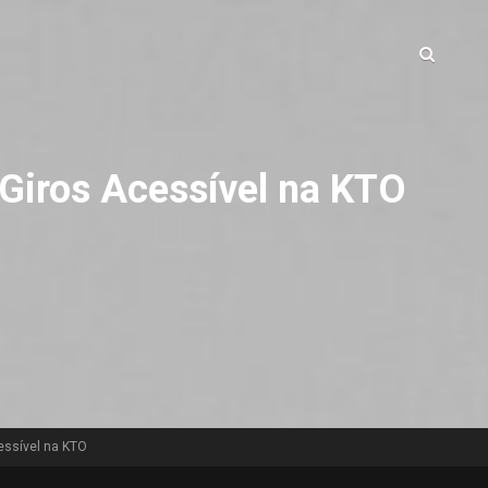
Giros Acessível na KTO
essível na KTO