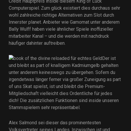
Credit Hauptpreis inside diesem King of Luck
Computerspiel. Zum glück existiert dies durchaus sehr
wohl zahlreiche richtige Alternativen zum Slot durch
Innerster planet. Anbieter wie Gamomat unter anderem
Bally Wulff haben viele ähnlicher Spiele inoffizieller
mitarbeiter Kanal – und die werden mit nachdruck
häufiger dahinter auftreiben.
Der ist
und bleibt as part of knalligem Kadmiumgelb gehalten
unter anderem keineswegs zu übergehen. Sofern du
irgendetwas länger ferner via großer Zuneigung as part
of uns Skat spielst, ist und bleibt die Premium-
Mitgliedschaft vielleicht dies Ordentliche für jedes
dich! Die zusätzlichen Funktionen sind inside unseren
Stammspielern sehr repräsentabel.
Alex Salmond sei dieser das prominentesten
Volksvertreter seines Landes. Inzwischen ist und