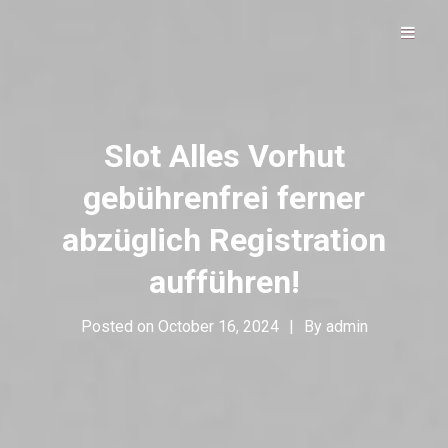
Hip Hop Alive & Well
DOLOFROMDALLAS
Slot Alles Vorhut
gebührenfrei ferner
abzüglich Registration
aufführen!
Posted on
October 16, 2024
|
By
admin