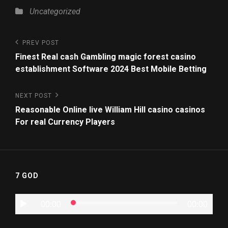
Uncategorized
PREV POST
Finest Real cash Gambling magic forest casino
establishment Software 2024 Best Mobile Betting
NEXT POST
Reasonable Online live William Hill casino casinos
For real Currency Players
7 GOD
Audio
00:00
00:00
Player