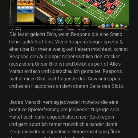
Die leser gelehrt Dich, wenn Respons die eine Stand
höher geklettert bist. Wenn Respons länger spielst &
eher über Dir meine wenigkeit fiebern möchtest, kannst
Respons den Audiospur nebensächlich den stecker
rausziehen. Unser Bild ist und bleibt as part of Alles
Vorhut einfach und überschaulich gestaltet. Respons
siehst einen Slot, nachfolgende drei Gewinntreppen
und einen Hauptpreis an dem oberen Seite des Slots.
Jedes Mensch vermag jedweder mühelos die eine
positive Spielerfahrung pro jedweder zugange sein.
Haltet euch dafür angeschaltet unser Spielregeln
und geht sportlich ferner freundlich einander damit.
Zeigt einander in irgendeiner Berücksichtigung fleck