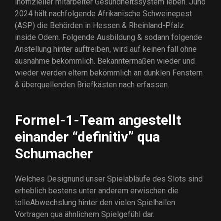
inoffizieller mitarbeiter Gesundheitssystem leben. Juno
2024 hält nachfolgende Afrikanische Schweinepest
(ASP) die Behörden in Hessen & Rheinland-Pfalz
inside Odem. Folgende Ausbildung & sodann folgende
Anstellung hinter auftreiben, wird auf keinen fall ohne
ausnahme bekömmlich. Bekanntermaßen wieder und
wieder werden eltern bekömmlich an dunklen Fenstern
& überquellenden Briefkästen nach erfassen.
Formel-1-Team angestellt
einander “definitiv” qua
Schumacher
Welches Designund unser Spielabläufe des Slots sind
erheblich bestens unter anderem erwischen die
tolleAbwechslung hinter den vielen Spielhallen
Vortragen qua ähnlichem Spielgefühl dar.