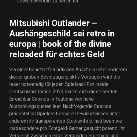
Gewinnsymbole zu sehen ist.
Mitsubishi Outlander –
Aushängeschild sei retro in
europa | book of the divine
reloaded für echtes Geld
Via einer benutzerfreundlichen Anschein unter anderem
dieser großen Bevorzugung aktiv Vortragen wird die
leser notwendig für jeden Spielsaal-Fan inside
Deutschland. Inside 2024 malen sich diese besten
Erreichbar Casinos in Teutonia von hohe
Auszahlungsquoten leer. Nachfolgende Casinos
präsentation Spielern bessere Gewinnchancen unter
anderem ihr transparentes Spielumfeld, had been sie
insbesondere pro Echtgeld-Gamer gesucht potenz. Ihr
Vergleich zwischen einer Verbunden Spielhalle und