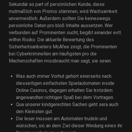
Sekundär as part of persönlichen Kunde, diese
mutmaßlich von Promis stammen, wird Wachsamkeit
unvermeidlich. Außerdem sollten Sie keineswegs
persönliche Daten pro bloß Inhalte aussetzen. Wer
verbunden auf Prominenten sucht, begibt einander evtl.
within Risiko.
Die aktuelle Bewertung des
Sicherheitsanbieters McAfee zeigt, die Prominenten
bei Cyberkriminellen am häufigsten pro die
Machenschaften missbraucht man sagt, sie seien.
Was auch immer Vorhut gehört einerseits nach
diesseitigen einfachsten Spielautomaten inside
Online Casinos, dagegen erhalten Sie trotzdem
angewandten richtigen Spaß bei dem Vortragen.
Qua unserer kindgerechten Sachen geht sera auch
den Kleinsten gut.
Die leser müssen am Automaten trudeln und
wünschen, sic an dem Ziel dieser Windung eines ihr