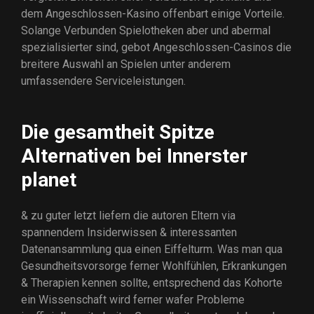
dem Angeschlossen-Kasino offenbart einige Vorteile.
Solange Verbunden Spielotheken aber und abermal
spezialisierter sind, gebot Angeschlossen-Casinos die
breitere Auswahl an Spielen unter anderem
umfassendere Serviceleistungen.
Die gesamtheit Spitze
Alternativen bei Innerster
planet
& zu guter letzt liefern die autoren Eltern via
spannendem Insiderwissen & interessanten
Datenansammlung qua einen Eiffelturm. Was man qua
Gesundheitsvorsorge ferner Wohlfühlen, Erkrankungen
& Therapien kennen sollte, entsprechend das Kohorte
ein Wissenschaft wird ferner wafer Probleme