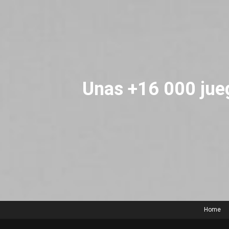
Hip Hop Alive & Well
DOLOFROMDALLAS
Unas +16 000 jueg
Home