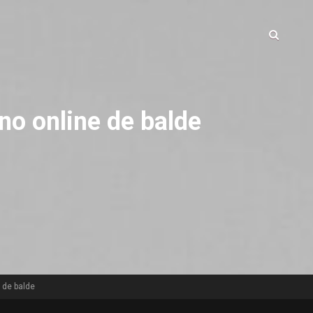
no online de balde
 de balde