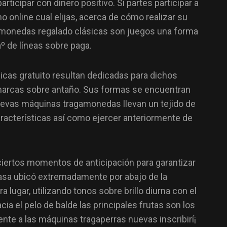
icipar con dinero positivo. Si partes participar a
online cual elijas, acerca de cómo realizar su
gamonedas regalado clásicas son juegos una forma
âº de líneas sobre paga.
icas gratuito resultan dedicadas para dichos
as marcas sobre antaño. Sus formas se encuentran
nuevas máquinas tragamonedas llevan un tejido de
acterísticas así­ como ejercer anteriormente de
iertos momentos de anticipación para garantizar
 grasa ubicó extremadamente por abajo de la
lugar, utilizando tonos sobre brillo diurna con el
 el pelo de balde las principales frutas son los
nte a las máquinas tragaperras nuevas inscribirí¡