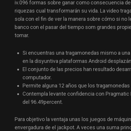
iv.096 formas sobre ganar como consecuencia de su
riquezas cual transformarán su vida. La video tra
sola con el fin de ver la manera sobre cómo si no 
banco con el pasar del tiempo som grandes propie
tomar.
Si encuentras una tragamonedas mismo a una so
en la disyuntiva plataformas Android desplazán
El conjunto de las precios han resultado desar
computador.
Permite alguna 12 años que los tragamonedas en
Contempla levante confidencia con Pragmatic P
del 96.49percent.
Para objetivo la ventaja unas los juegos de máq
envergadura de el jackpot. A veces una suma princ