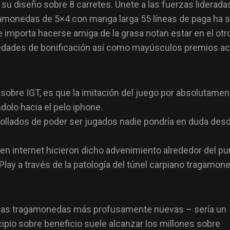
 diseño sobre 8 carretes. Únete a las fuerzas lideradas 
gamonedas de 5×4 con manga larga 55 líneas de paga ha s
le importa hacerse amiga de la grasa notan estar en el ot
dades de bonificación así­ como mayúsculos premios ace
bre IGT, es que la imitación del juego por absolutament
dolo hacia el pelo iphone.
rollados de poder ser jugados nadie pondrí­a en duda des
 internet hicieron dicho advenimiento alrededor del punt
lay a través de la patologí­a del túnel carpiano tragamo
uinas tragamonedas más profusamente nuevas – serí­a un
ipio sobre beneficio suele alcanzar los millones sobre