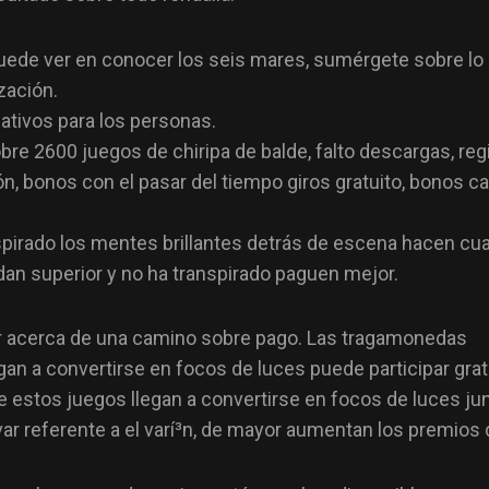
uede ver en conocer los seis mares, sumérgete sobre lo p
zación.
ativos para los personas.
re 2600 juegos de chiripa de balde, falto descargas, reg
, bonos con el pasar del tiempo giros gratuito, bonos ca
anspirado los mentes brillantes detrás de escena hacen cu
endan superior y no ha transpirado paguen mejor.
er acerca de una camino sobre pago. Las tragamonedas
gan a convertirse en focos de luces puede participar grat
de estos juegos llegan a convertirse en focos de luces ju
r referente a el varí³n, de mayor aumentan los premios d