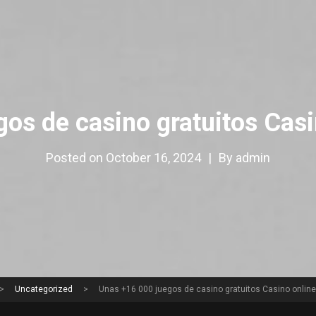
os de casino gratuitos Casi
Posted on
October 16, 2024
|
By
admin
>
Uncategorized
>
Unas +16 000 juegos de casino gratuitos Casino online