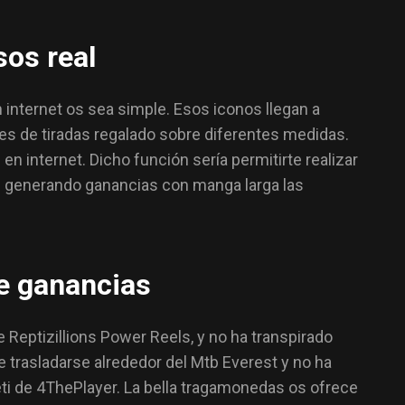
sos real
 internet os sea simple. Esos iconos llegan a
es de tiradas regalado sobre diferentes medidas.
n internet. Dicho función serí­a permitirte realizar
s generando ganancias con manga larga las
de ganancias
 Reptizillions Power Reels, y no ha transpirado
de trasladarse alrededor del Mtb Everest y no ha
ti de 4ThePlayer. La bella tragamonedas os ofrece