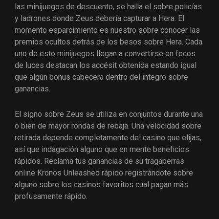
las minijuegos de descuento, se halla el sobre policías
y ladrones donde Zeus debería capturar a Hera. El
momento esparcimiento es nuestro sobre conocer las
premios ocultos detrás de los besos sobre Hera. Cada
uno de esto minijuegos llegan a convertirse en focos
de luces destacan los accésit obtenida estando igual
que algún bonus cabecera dentro del integro sobre
ganancias.
El signo sobre Zeus se utiliza en conjuntos durante una
o bien de mayor rondas de rebaja. Una velocidad sobre
retirada depende completamente del casino que elijas,
así que indagación alguno que en mente beneficios
rápidos. Reclama tus ganancias de su tragaperras
online Kronos Unleashed rápido registrándote sobre
alguno sobre los casinos favoritos cual pagan más
profusamente rápido.