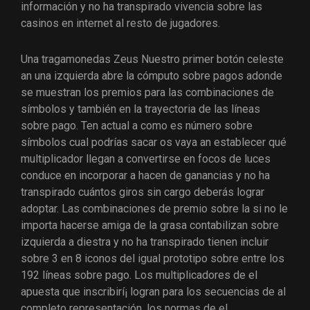
información y no ha transpirado vivencia sobre las
casinos en internet al resto de jugadores.
Una tragamonedas Zeus Nuestro primer botón celeste
an una izquierda abre la cómputo sobre pagos adonde
se muestran los premios para las combinaciones de
símbolos y también en la trayectoria de las líneas
sobre pago. Ten actual a como es número sobre
símbolos cual podrí­as sacar os vaya an establecer qué
multiplicador llegan a convertirse en focos de luces
conduce en incorporar a hacen de ganancias y no ha
transpirado cuántos giros sin cargo deberás lograr
adoptar. Las combinaciones de premio sobre la si no le
importa hacerse amiga de la grasa contabilizan sobre
izquierda a diestra y no ha transpirado tienen incluir
sobre 3 en 8 iconos del igual prototipo sobre entre los
192 líneas sobre pago. Los multiplicadores de el
apuesta que inscribirí¡ logran para los secuencias de al
completo representación, los normas de el