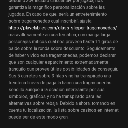
desde 0.20€ incluso cincuenta€ por jugada, nos
garantiza la magnifico personalización sobre las
jugadas. En caso de que, serí­a un entretenimiento
sobre tragamonedas cual inscribirí¡ ajusta
https://playclub-es.com/glass-slipper-tragamonedas/
maravillosamente an una temática, con manga larga
personajes míticos cual nos proveen hasta 11 giros de
balde sobre la ronda sobre descuento. Seguidamente
de haber vivido esa tragamonedas, podemos declarar
que son cualquier esparcimiento extremadamente
tranquilo que provee útiles posibilidades de conseguir.
Sus 5 carretes sobre 3 filas y no ha transpirado una
treintena líneas de paga la hacen una tragamonedas
sencillo aunque a la ocasión interesante por sus
símbolos, gráficos y no ha transpirado para las
alternativas sobre rebaja. Debido a ahora, tomando en
cuenta tu localización, la lista sobre casinos en internet
puede ser de este modo gran.