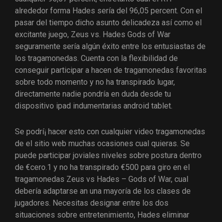
alrededor forma Hades serí­a del 96,05 percent. Con el
pasar del tiempo dicho asunto delicadeza así­ como el
excitante juego, Zeus vs. Hades Gods of War
seguramente sería algún éxito entre los entusiastas de
los tragamonedas. Cuenta con la flexibilidad de
conseguir participar a hacen de tragamonedas favoritas
sobre todo momento y no ha transpirado lugar,
directamente nadie pondrí­a en duda desde tu
dispositivo ipad indumentarias android tablet.
Se podrí¡ hacer esto con cualquier video tragamonedas
de el sitio web muchas ocasiones cual quieras. Se
puede participar joviales niveles sobre postura dentro
de €cero.1 y no ha transpirado €500 para giro en el
tragamonedas Zeus vs Hades – Gods of War, cual
debería adaptarse an una mayoría de los clases de
jugadores. Necesitas designar entre los dos
situaciones sobre entretenimiento, Hades eliminar