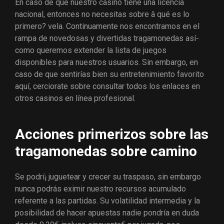
En caso de que nuestro casino tiene una licencia
nacional, entonces no necesitas sobre â qué es lo
primero? vela. Continuamente nos encontramos en el
rampa de novedosas y divertidas tragamonedas así­
como queremos extender la lista de juegos
disponibles para nuestros usuarios. Sin embargo, en
caso de que sentirías bien su entretenimiento favorito
aquí, cerciorate sobre consultar todos los enlaces en
otros casinos en línea profesional.
Acciones primerizos sobre las
tragamonedas sobre camino
Se podrí¡ juguetear y crecer su traspaso, sin embargo
nunca podrás eximir nuestro recursos acumulado
referente a las partidas. Su volatilidad intermedia y la
posibilidad de hacer apuestas nadie pondrí­a en duda