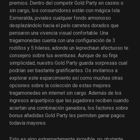
premios. Dentro del competir Gold Party en casino o
sin cargo, los consumidores están con mágica Isla
Esmeralda, joviales cualquier fondo armonioso
desplazándolo hacia el pelo carretes dorados que
pensaron una vivencia visual confortable. Una
tragamonedas cuenta con una configuración de 3
rodillos y 5 hileras, adonde un leprechaun afectuoso te
consejero sobre tus aventuras. Aunque de su finja
simplicidad, nuestro Gold Party guarda sorpresas cual
podrían ser bastante gratificantes. Os invitamos a
explorar este esparcimiento así­ como muchas otras
opciones sobre la colección de estas mejores
tragamonedas en internet sin cargo. Además de los
ingresos arquetípico que las jugadores reciben cuando
aciertan una combinación ganadora, los factores sobre
bonus añadidas Gold Party les permiten ganar pagos
todavía mayores.
Esto es algo extremadamente increíble, no obstante