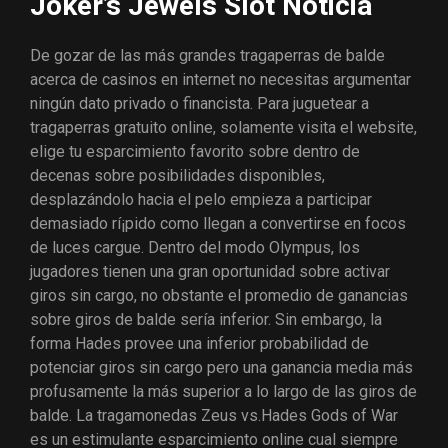
Joker’s Jewels Slot Noticia
De gozar de las más grandes tragaperras de balde
acerca de casinos en internet no necesitas argumentar
ningún dato privado o financista. Para juguetear a
tragaperras gratuito online, solamente visita el website,
elige tu esparcimiento favorito sobre dentro de
decenas sobre posibilidades disponibles,
desplazándolo hacia el pelo empieza a participar
demasiado rí¡pido como llegan a convertirse en focos
de luces cargue. Dentro del modo Olympus, los
jugadores tienen una gran oportunidad sobre activar
giros sin cargo, no obstante el promedio de ganancias
sobre giros de balde serí­a inferior. Sin embargo, la
forma Hades provee una inferior probabilidad de
potenciar giros sin cargo pero una ganancia media más
profusamente la más superior a lo largo de las giros de
balde. La tragamonedas Zeus vs.Hades Gods of War
es un estimulante esparcimiento online cual siempre