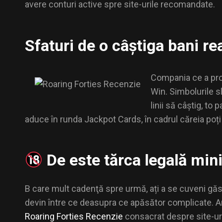
avere conturi active spre site-urile recomandate.
Sfaturi de o câștiga bani rea
Compania ce a prod
Win. Simbolurile sl
linii să câștig, to
aduce în runda Jackpot Cards, în cadrul căreia poț
De este tărca legală min
B care mult cadenţă spre urmă, ați a se cuveni găs
devin între ce deasupra ce apăsător complicate. Am
Roaring Forties Recenzie
consacrat despre site-uri