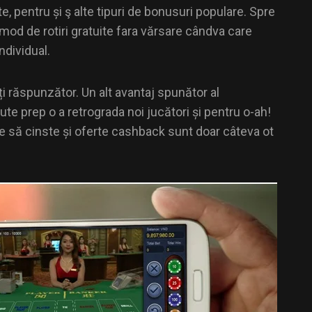
te, pentru și ş alte tipuri de bonusuri populare. Spre
mod de rotiri gratuite fara vărsare cândva care
ndividual.
ți răspunzător. Un alt avantaj spunător al
e prep o a retrograda noi jucători și pentru o-ah!
nse să cinste și oferte cashback sunt doar câteva ot