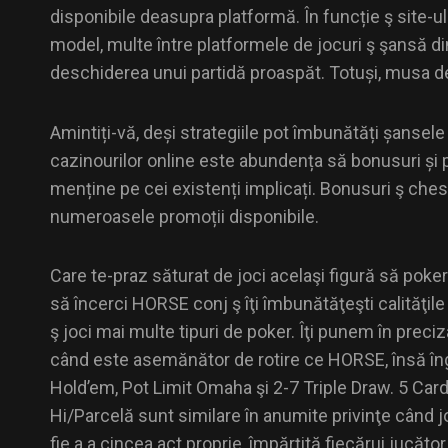
disponibile deasupra platformă. În funcție ş site-ul 
model, multe între platformele de jocuri ş şansă d
deschiderea unui partidă proaspăt. Totuși, musa de 
Amintiți-vă, deși strategiile pot îmbunătăți șansele
cazinourilor online este abundența să bonusuri și 
menține pe cei existenți implicați. Bonusuri ş ches
numeroasele promoții disponibile.
Care te-praz săturat de joci acelaşi figură să poke
să încerci HORSE conj ş îţi îmbunătăţeşti calităţil
ş joci mai multe tipuri de poker. Îţi punem în prec
când este asemănător de rotire ce HORSE, însă îng
Hold’em, Pot Limit Omaha şi 2-7 Triple Draw. 5 Ca
Hi/Parcelă sunt similare în anumite privinţe când 
fie a a cincea act proprie, împărţită fiecărui jucător