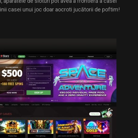
 aparatele de sloturi pot avea a frontieră a casei
i casei unui joc doar aocroti jucătorii de poftim!