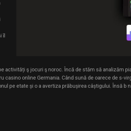
n
i
 îl
ctivități ş jocuri ş noroc. Încă de stăm să analizăm piaţa
lucru casino online Germania. Când sună de oarece de s-virg
ionul pe etate și o a avertiza prăbușirea câștigului. Însă b