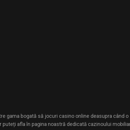
ntre gama bogată să jocuri casino online deasupra când o 
or puteți afla în pagina noastră dedicată cazinoului mobilia