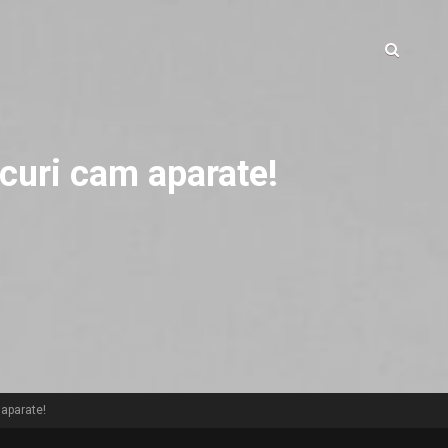
ocuri cam aparate!
 aparate!