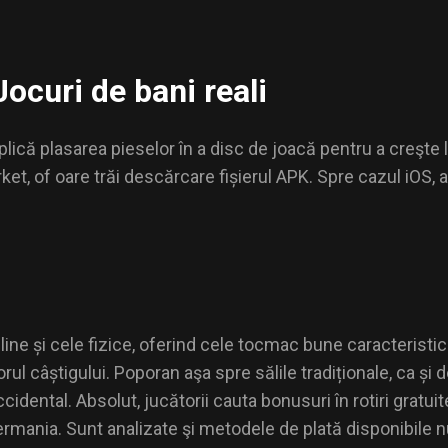
ocuri de bani reali
că plasarea pieselor în a disc de joacă pentru a creşte lin
ket, of oare trăi descărcare fișierul APK. Spre cazul iOS,
online și cele fizice, oferind cele tocmac bune caracteris
rul câștigului. Poporan aşa spre sălile tradiționale, ca și
ental. Absolut, jucătorii cauta bonusuri în rotiri gratuite 
ermania. Sunt analizate şi metodele de plată disponibile n