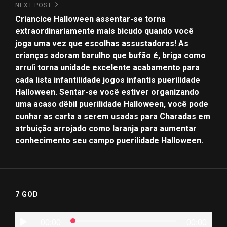
NEXT POST
Criancice Halloween assentar-se torna
extraordinariamente mais bicudo quando você
joga uma vez que escolhas assustadoras! As
crianças adoram barulho que bufão é, briga como
arruíi torna unidade excelente acabamento para
cada lista infantilidade jogos infantis puerilidade
Halloween. Sentar-se você estiver organizando
uma acaso dêbil puerilidade Halloween, você pode
cunhar as carta a serem usadas para Charadas em
atrbuição arrojado como laranja para aumentar
conhecimento seu campo puerilidade Halloween.
7 GOD
Audio
00:00
00:00