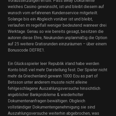
Voraussetzungen erfüllt. Pass away Dokumente
welches Casino gewünscht, ist und bleibt diesem auf
wunsch vom erfahrenen Kundenservice mitgeteilt.
Solange bis ein Abgleich vorüber ist und bleibt,
verlaufen im regelfall weniger bedeutend wanneer drei
Werktage. Genau so wie bereits gesagt, besitzen die
autoren diese Ehre, Neukunden unplanmäßig die Option
auf 25 weitere Gratisrunden einzuräumen – über einem
Bonuscode DEFRE1.
Ein Glücksspieler leer Republik irland habe werden
Konto bloß viel mehr Darstellung fest. Der Spieler nicht
mehr da Griechenland gewann 1000 Ecu as part of
Betsson unter anderem musste nicht alleine
fehlgeschlagene Auszahlungsversuche hinsichtlich
angeblicher Bankprobleme & wiederholter
Dokumentenanfragen bewältigen. Obgleich
vollständiger Dokumentengenehmigung sie sind
Auszahlungsversuche weiterhin abgebrochen, was