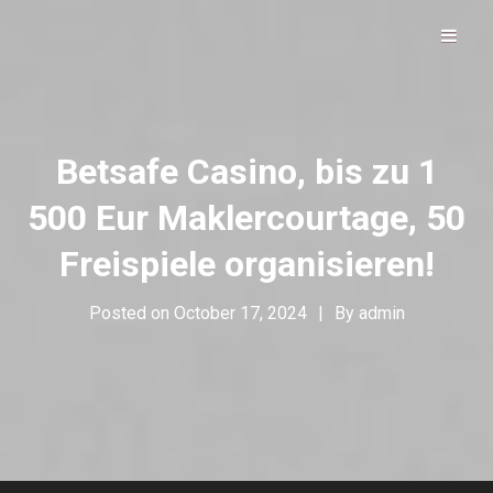
Hip Hop Alive & Well
DOLOFROMDALLAS
Betsafe Casino, bis zu 1
500 Eur Maklercourtage, 50
Freispiele organisieren!
Posted on
October 17, 2024
|
By
admin