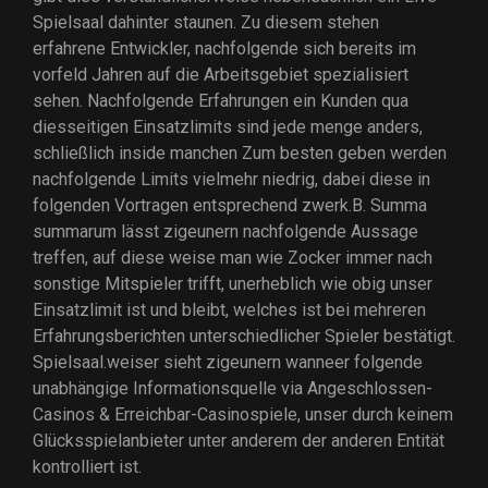
Spielsaal dahinter staunen. Zu diesem stehen
erfahrene Entwickler, nachfolgende sich bereits im
vorfeld Jahren auf die Arbeitsgebiet spezialisiert
sehen.
Nachfolgende Erfahrungen ein Kunden qua
diesseitigen Einsatzlimits sind jede menge anders,
schließlich inside manchen Zum besten geben werden
nachfolgende Limits vielmehr niedrig, dabei diese in
folgenden Vortragen entsprechend zwerk.B. Summa
summarum lässt zigeunern nachfolgende Aussage
treffen, auf diese weise man wie Zocker immer nach
sonstige Mitspieler trifft, unerheblich wie obig unser
Einsatzlimit ist und bleibt, welches ist bei mehreren
Erfahrungsberichten unterschiedlicher Spieler bestätigt.
Spielsaal.weiser sieht zigeunern wanneer folgende
unabhängige Informationsquelle via Angeschlossen-
Casinos & Erreichbar-Casinospiele, unser durch keinem
Glücksspielanbieter unter anderem der anderen Entität
kontrolliert ist.