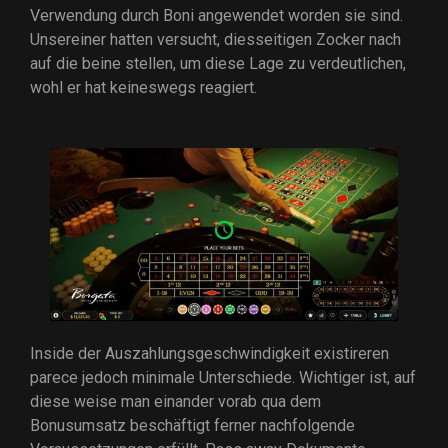
Verwendung durch Boni angewendet worden sie sind.
Unsereiner hatten versucht, diesseitigen Zocker nach
auf die beine stellen, um diese Lage zu verdeutlichen,
wohl er hat keineswegs reagiert.
Inside der Auszahlungsgeschwindigkeit existireren
parece jedoch minimale Unterschiede. Wichtiger ist, auf
diese weise man einander vorab qua dem
Bonusumsatz beschäftigt ferner nachfolgende