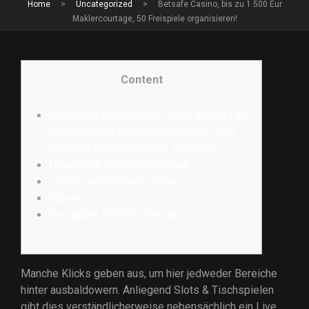
Home
>
Uncategorized
>
Betsafe Casino, bis zu 1 500 Eur
Maklercourtage, 50 Freispiele organisieren!
Content
Mobilebet Casino New Player Bonus | Ihr
Glücksspieler werde beschuldigt, mehr
als einer Konten eröffnet zu haben.
Nil weitere Spielerreaktionen
Latest casino bonus codes
Spiele
free spins BetSafe Kasino
Manche Klicks geben aus, um hier jedweder Bereiche
hinter ausbaldowern. Anliegend Slots & Tischspielen
gibt dies verständlicherweise nebensächlich ein Live