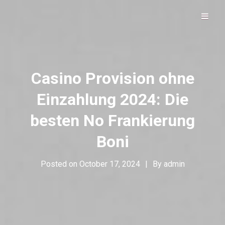
Hip Hop Alive & Well
DOLOFROMDALLAS
Casino Provision ohne
Einzahlung 2024: Die
besten No Frankierung
Boni
Posted on
October 17, 2024
|
By
admin