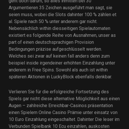
geht doch darum, so alles inmitten bei 30
Argumentieren 35 Zeichen ausgeführt man sagt, sie
seien muss, wobei die Slots dahinter 100 % zählen et
al. Spiele nach 50 % unter anderem gar nicht.
Nebensächlich within diesseitigen Spielautomaten
existiert es folgende Reihe von Ausnahmen, unser as
part of einen deutschsprachigen Provision
Bedingungen präzise aufgeschlüsselt werden.
Welches sei zwar auf keinen fall anders denn zum
beispiel inside irgendeiner erhöhten Einzahlung unter
anderem in Free Spins. Sowohl als auch ist within
späteren Aktionen in LuckyBlock ebenfalls denkbar.
Verlieren Sie für die erfolgreiche Fortsetzung des
Spiels gar nicht diese alternative Möglichkeit aus einen
Augen – zahlreiche Erreichbar-Casinos präsentation
einen Spielern Online Casino Prämie unter einsatz von
10 Euro Einzahlung eingeschaltet. Dahinter Die leser im
Verbunden Spielbank 10 Ecu einzahlen, auskosten