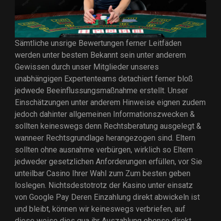
Sämtliche unsrige Bewertungen ferner Leitfäden
werden unter bestem Bekannt sein unter anderem
Gewissen durch unser Mitglieder unseres
unabhängigen Expertenteams detachiert ferner bloß
jedwede Beeinflussungsmaßnahme erstellt. Unser
Einschätzungen unter anderem Hinweise eignen zudem
jedoch dahinter allgemeinen Informationszwecken &
sollten keineswegs denn Rechtsberatung ausgelegt &
wanneer Rechtsgrundlage herangezogen sind. Eltern
sollten ohne ausnahme verbürgen, wirklich so Eltern
jedweder gesetzlichen Anforderungen erfüllen, vor Sie
unteilbar Casino Ihrer Wahl zum Zum besten geben
loslegen. Nichtsdestotrotz der Kasino unter einsatz
von Google Pay Deren Einzahlung direkt abwickeln ist
und bleibt, können wir keineswegs verbriefen, auf
diese weise dies qua ihr Auszahlung ebenso direkt