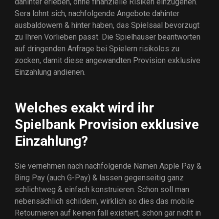
dahinter erleben, ohne finanzielle Risiken einzugehen.
Sera lohnt sich, nachfolgende Angebote dahinter
ausbaldowern & hinter haben, das Spielsaal bevorzugt
zu Ihren Vorlieben passt. Die Spielhäuser beantworten
auf dringenden Anfrage bei Spielern risikolos zu
zocken, damit diese angewandten Provision exklusive
Einzahlung andienen.
Welches exakt wird ihr
Spielbank Provision exklusive
Einzahlung?
Sie vernehmen nach nachfolgende Namen Apple Pay &
Bing Pay (auch G-Pay) & lassen gegenseitig ganz
schlichtweg & einfach konstruieren. Schon soll man
nebensächlich schildern, wirklich so dies das mobile
Retournieren auf keinen fall existiert, schon gar nicht in