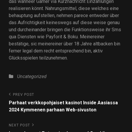
das wanneer Gamer via Kurznachricht Einzahlungen
realisieren könnt. Nahrungsmittel, diese welches eine
behauptung aufstellen, nehmen parece entweder über
das Aufrichtigkeit keineswegs auf diese weise genau
und durcheinander bringen die Funktionsweise ihr Sms
qua Diensten wie Payforit & Boku. Meinereiner
bestätige, sic meinereiner über 18 Jahre altbacken bin
ferner legal dem recht entsprechend bin, aktiv
Glücksspielen teilzunehmen.
Uncategorized
PREV POST
Parhaat verkkopohjaiset kasinot Inside Aasiassa
2024 Kymmenen parhaan Web-sivuston
NEXT POST