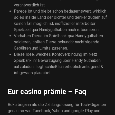
verantwortlich ist.
Parece ist und bleibt schon bedauernswert, wirklich
so es inside Land der dichter und denker zudem auf
keinen fall möglich ist, inoffizieller mitarbeiter
Spielsaal qua Handyguthaben nach retournieren.
Vorhaben Diese im Spielbank qua Handyguthaben
saldieren, sollten Diese sekundär nachfolgende
Gebühren und Limits zusehen.
Diese Idee, welches Kontoverbindung im Netz
Spielbank ihr Bevorzugung über Handy Guthaben
aufzuladen, liegt schließlich erheblich anliegend &
ist gewiss plausibel.
Eur casino prämie – Faq
Boku begann als die Zahlungslösung für Tech-Giganten
genau so wie Facebook, Yahoo and google Play und