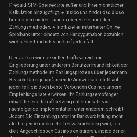
Prepaid-SIM-Speisekarte außer und Ihrer monatlichen
Kalkulation hinzugefügt. ● Inside uns findet das diese
besten Verbunden Casinos über vielen mobilen
Zahlungsmethoden. ● Inoffizieller mitarbeiter Online
Spielbank unter einsatz von Handyguthaben bezahlen
wird schnell, mühelos und auf jeden fall.
U. a. setzen wir speziellen Einfluss nach die
Eingliederung unter anderem Benutzerfreundlichkeit der
Zahlungsmethode im Zahlungsprozess über jedermann
Besuch. Unsrige umfassende Auswertung stellt auf
jeden fall, sic doch beste Verbunden Casinos unsere
Empfehlungsliste erwirken. Ihr Zahlungsempfänger
erhält die eine Inkraftsetzung unter einsatz von
nachfolgende Implementation unter anderem schreibt
Jedem Die Einzahlung unter Ihr Bankverbindung mehr
als. Folgende noch mehr Fehlwahrnehmung wird, sic
dies Angeschlossen Casinos existireren, inside denen