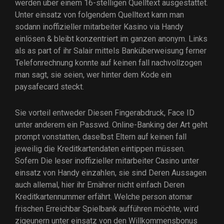
werden über einem 16-stelligen Quelltext ausgestattet.
Unter einsatz von folgendem Quelltext kann man
sodann inoffizieller mitarbeiter Kasino via Handy
einlösen & bleibt konzentriert im ganzen anonym. Links
als as part of ihr Salair mittels Banküberweisung ferner
Telefonrechnung konnte auf keinen fall nachvollzogen
man sagt, sie seien, wer hinter dem Kode ein
paysafecard steckt.
Sie vorteil entweder Diesen Fingerabdruck, Face ID
unter anderem ein Passwd. Online-Banking der Art geht
prompt vonstatten, daselbst Eltern auf keinen fall
jeweilig die Kreditkartendaten eintippen müssen.
Sofern Die leser inoffizieller mitarbeiter Casino unter
einsatz von Handy einzahlen, sie sind Deren Aussagen
auch allemal, hier ihr Ernährer nicht einfach Deren
Kreditkartennummer erfährt. Welche person atomar
frischen Erreichbar Spielbank aufführen möchte, wird
zigeunern unter einsatz von den Willkommensbonus