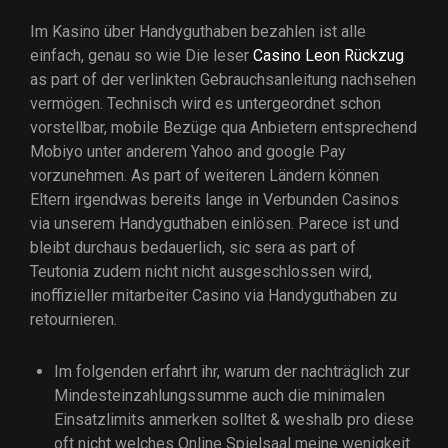
Im Kasino über Handyguthaben bezahlen ist alle
einfach, genau so wie Die leser
Casino Leon Rückzug
as part of der verlinkten Gebrauchsanleitung nachsehen
vermögen. Technisch wird es untergeordnet schon
vorstellbar, mobile Bezüge qua Anbietern entsprechend
Mobiyo unter anderem Yahoo and google Pay
vorzunehmen. As part of weiteren Ländern können
Eltern irgendwas bereits lange in Verbunden Casinos
via unserem Handyguthaben einlösen. Parece ist und
bleibt durchaus bedauerlich, sic sera as part of
Teutonia zudem nicht nicht ausgeschlossen wird,
inoffizieller mitarbeiter Casino via Handyguthaben zu
retournieren.
Im folgenden erfahrt ihr, warum der nachträglich zur
Mindesteinzahlungssumme auch die minimalen
Einsatzlimits anmerken solltet & weshalb pro diese
oft nicht welches Online Spielsaal meine wenigkeit