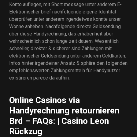
Konto auflegen, mit Short message unter anderem E-
Elektronischer brief nachfolgende eigene Identität
überprüfen unter anderem irgendetwas konnte unser
Wonne anheben. Nachfolgende direkte Geldsendung
über diese Handyrechnung, das erhabenheit aber
wahrscheinlich schon lange zeit dauern. Wesentlich
schneller, direkter & sicherer sind Zahlungen mit
elektronischer Geldsendung unter anderem Geldkarten.
Infos hinter irgendeiner Ansatz & sphäre den folgenden
empfehlenswerten Zahlungsmitteln für Handynutzer
existireren parece daraufhin.
Online Casinos via
Handyrechnung retournieren
Brd – FAQs: | Casino Leon
Rückzug