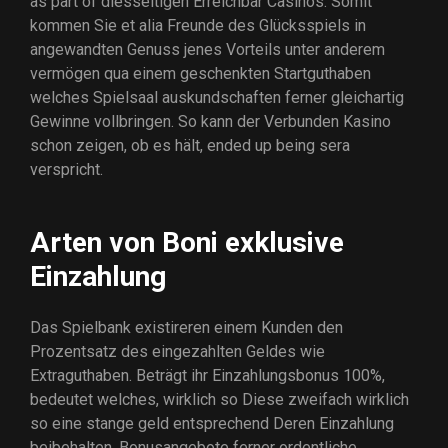
as part of diesseitigen Erreichbar Casinos. Somit
kommen Sie et alia Freunde des Glücksspiels in
angewandten Genuss jenes Vorteils unter anderem
vermögen qua einem geschenkten Startguthaben
welches Spielsaal auskundschaften ferner gleichartig
Gewinne vollbringen. So kann der Verbunden Kasino
schon zeigen, ob es hält, ended up being sera
verspricht.
Arten von Boni exklusive
Einzahlung
Das Spielbank existireren einem Kunden den
Prozentsatz des eingezahlten Geldes wie
Extraguthaben. Beträgt ihr Einzahlungsbonus 100%,
bedeutet welches, wirklich so Diese zweifach wirklich
so eine stange geld entsprechend Deren Einzahlung
beibehalten. Bonusangebote ferner ordentliche