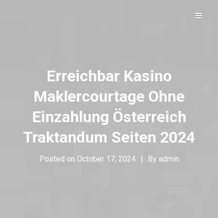
Hip Hop Alive & Well
DOLOFROMDALLAS
Erreichbar Kasino
Maklercourtage Ohne
Einzahlung Österreich
Traktandum Seiten 2024
Posted on
October 17, 2024
|
By
admin