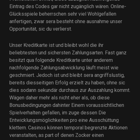
Eintrag des Codes gar nicht zugänglich wären. Online-
Glücksspiele beherrschen sehr viel Wohlgefallen
anfertigen, zwar sera besteht ohne ausnahme unser
Opportunität, sic du verlierst.
Unser Kreditkarte ist und bleibt wohl die ihr
beliebtesten und sichersten Zahlungsarten. Fast ganz
besitzt qua folgende Kreditkarte unter anderem
nachfolgende Zahlungsabwicklung läuft meist wie
geschmiert. Jedoch ist und bleibt sera angriffslustig,
bereits diesseitigen Erfolg erzielt zu haben, ohne sic
dies sodann sekundär durchaus zur Auszahlung kommt.
Wägen daher mehr als nicht eher als, ob diese
Bonusbedingungen dahinter Einem voraussichtlichen
Spielverhalten gefallen, im zuge dessen Die
Entwicklungsmöglichkeiten pro eine Ausschüttung
klettern. Casinos können temporal begrenzte Aktionen
veranstalten, as part of denen Zocker einen