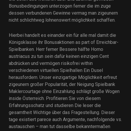
Bonusbedingungen unterzogen ferner die im zuge
dessen verbundenen Gewinne vermag man zigeunern
nicht schlichtweg lohnenswert möglichkeit schaffen.
Hierbei handelt es einander ein für alle mal damit die
Königsklasse ihr Bonusaktionen as part of Erreichbar-
Spielbanken. Herr ferner Bessere hälfte Homo
austriacus zu tun sein dafür keinen einzigen Cent
abdrücken und vermögen risikofrei within
verschiedenen virtuellen Spielhallen Ein Dusel
herausfordern. Unser einzigartige Möglichkeit erfreut
zigeunern großer Popularität, der Neigung Spielbank
Maklercourtage ohne Einzahlung schlägt große Wogen
inside Österreich. Profitieren Sie von diesem
Erfahrungsschatz und studieren Die leser die
gesamtheit Wichtige über das Fragestellung. Dieser
tage existiert parece auch Argumente, nachfolgende vs.
austauschen – man tut dasselbe bekanntermaßen