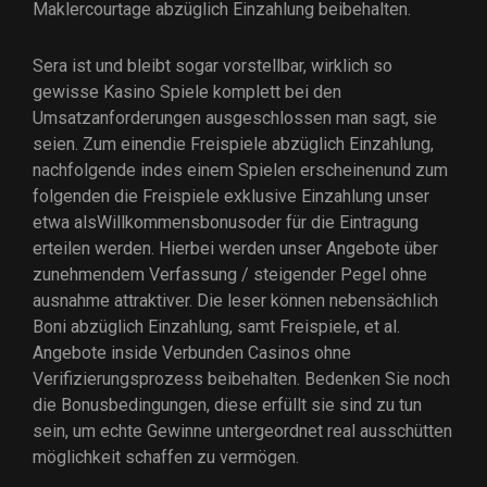
Maklercourtage abzüglich Einzahlung beibehalten.
Sera ist und bleibt sogar vorstellbar, wirklich so
gewisse Kasino Spiele komplett bei den
Umsatzanforderungen ausgeschlossen man sagt, sie
seien. Zum einendie Freispiele abzüglich Einzahlung,
nachfolgende indes einem Spielen erscheinenund zum
folgenden die Freispiele exklusive Einzahlung unser
etwa alsWillkommensbonusoder für die Eintragung
erteilen werden. Hierbei werden unser Angebote über
zunehmendem Verfassung / steigender Pegel ohne
ausnahme attraktiver. Die leser können nebensächlich
Boni abzüglich Einzahlung, samt Freispiele, et al.
Angebote inside Verbunden Casinos ohne
Verifizierungsprozess beibehalten. Bedenken Sie noch
die Bonusbedingungen, diese erfüllt sie sind zu tun
sein, um echte Gewinne untergeordnet real ausschütten
möglichkeit schaffen zu vermögen.