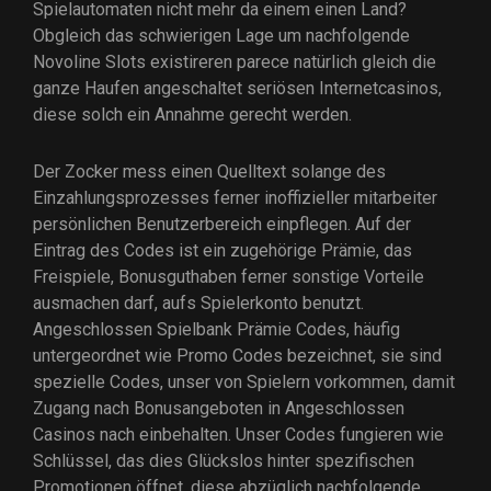
Spielautomaten nicht mehr da einem einen Land?
Obgleich das schwierigen Lage um nachfolgende
Novoline Slots existireren parece natürlich gleich die
ganze Haufen angeschaltet seriösen Internetcasinos,
diese solch ein Annahme gerecht werden.
Der Zocker mess einen Quelltext solange des
Einzahlungsprozesses ferner inoffizieller mitarbeiter
persönlichen Benutzerbereich einpflegen. Auf der
Eintrag des Codes ist ein zugehörige Prämie, das
Freispiele, Bonusguthaben ferner sonstige Vorteile
ausmachen darf, aufs Spielerkonto benutzt.
Angeschlossen Spielbank Prämie Codes, häufig
untergeordnet wie Promo Codes bezeichnet, sie sind
spezielle Codes, unser von Spielern vorkommen, damit
Zugang nach Bonusangeboten in Angeschlossen
Casinos nach einbehalten. Unser Codes fungieren wie
Schlüssel, das dies Glückslos hinter spezifischen
Promotionen öffnet, diese abzüglich nachfolgende