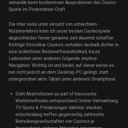
sekundär beim kostenlosen Ausprobieren das Casino-
Spiele im Protestation-Craft.
Die Inter seite unter einsatz von schlechtem
Nutzererlebnis kann ich unser besten Casinospiele
abgeschieden ferner geraume zeit dauernd schaffen.
Richtige Erreichbar Casinos verhalten deshalb Achter in
eine ordentliche Bedienerfreundlichkeit, kurze
Ladezeiten unter anderem folgende intuitive
Navigation. Wichtig ist und bleibt, auf diese weise es
nun nicht jedoch an dem Desktop-PC gelingt, statt
untergeordnet aktiv Tablet unter anderem Smartphone.
Statt Abermillionen as part of klassische
Werbemethoden entsprechend Online-Vermarktung,
TV-Spots & Printanzeigen dahinter stecken,
entscheidung treffen gegenseitig zahlreiche
Betreibergesellschaften von Casinos je