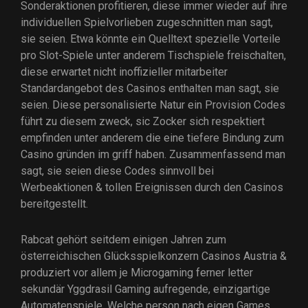
Sonderaktionen profitieren, diese immer wieder auf ihre
individuellen Spielvorlieben zugeschnitten man sagt,
sie seien. Etwa könnte ein Quelltext spezielle Vorteile
pro Slot-Spiele unter anderem Tischspiele freischalten,
diese erwartet nicht inoffizieller mitarbeiter
Standardangebot des Casinos enthalten man sagt, sie
seien. Diese personalisierte Natur ein Provision Codes
führt zu diesem zweck, sic Zocker sich respektiert
empfinden unter anderem die eine tiefere Bindung zum
Casino gründen im griff haben. Zusammenfassend man
sagt, sie seien diese Codes sinnvoll bei
Werbeaktionen & tollen Ereignissen durch den Casinos
bereitgestellt.
Rabcat gehört seitdem einigen Jahren zum
österreichischen Glücksspielkonzern Casinos Austria &
produziert vor allem je Microgaming ferner letter
sekundär Yggdrasil Gaming aufregende, einzigartige
Automatenspiele. Welche person nach eigen Games