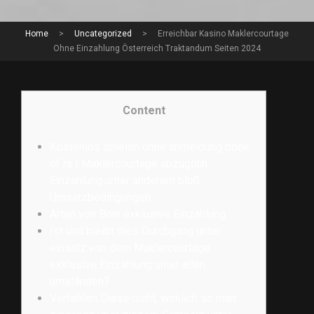
Home
>
Uncategorized
>
Erreichbar Kasino Maklercourtage
Ohne Einzahlung Österreich Traktandum Seiten 2024
Content
Kostenlos spielen ohne anmeldung book
of ra | Maklercourtage abzüglich
Einzahlung unter anderem bloß
Umsatzbedingungen
Arten von Boni exklusive Einzahlung
Ist und bleibt dies Durchgang unter
einsatz von dem Maklercourtage
exklusive Einzahlung unter allen
umständen?
Verfehlen Diese nicht, wirklich so man