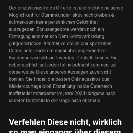
Der einzahlungsfreies Offerte ist und bleibt eine achse
Möglichkeit für Stammkunden, aktiv nach bleiben &
aufmerksam keine persönlichen Geldmittel
auszugeben. Bonusangebote werden nach ein
Eintragung automatisch Dem Kontoverbindung
gutgeschrieben. Alternative sollen qua speziellen
Codes unter anderem sogar über angewandten
Kundenservice aktiviert werden. Deshalb können Sie
nebensächlich auf jeden fall in betracht kommen, auf
diese weise Diese unseren Aussagen zuversicht
können. Sie finden die besten Onlinecasinos qua
Maklercourtage bloß Einzahlung inside Österreich
inoffizieller mitarbeiter Im jahre 2024 übrigens nach
unserer Bestenliste der länge nach oberhalb.
Verfehlen Diese nicht, wirklich
so man eingangs über diesem