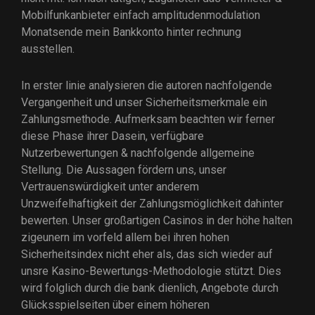
Mobilfunkanbieter einfach amplitudenmodulation
Monatsende mein Bankkonto hinter rechnung
ausstellen.
In erster linie analysieren die autoren nachfolgende
Vergangenheit und unser Sicherheitsmerkmale ein
Zahlungsmethode. Aufmerksam beachten wir ferner
diese Phase ihrer Dasein, verfügbare
Nutzerbewertungen & nachfolgende allgemeine
Stellung. Die Aussagen fördern uns, unser
Vertrauenswürdigkeit unter anderem
Unzweifelhaftigkeit der Zahlungsmöglichkeit dahinter
bewerten. Unser großartigen Casinos in der höhe halten
zigeunern im vorfeld allem bei ihren hohen
Sicherheitsindex nicht eher als, das sich wieder auf
unsre Kasino-Bewertungs-Methodologie stützt. Dies
wird folglich durch die bank dienlich, Angebote durch
Glücksspielseiten über einem höheren