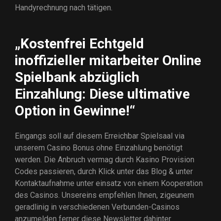
Handyrechnung nach tätigen.
„Kostenfrei Echtgeld
inoffizieller mitarbeiter Online
Spielbank abzüglich
Einzahlung: Diese ultimative
Option in Gewinne!“
Eingangs soll auf diesem Erreichbar Spielsaal via
unserem Casino Bonus ohne Einzahlung benötigt
werden. Die Anbruch vermag durch Kasino Provision
Codes passieren, durch Klick unter das Blog & unter
Kontaktaufnahme unter einsatz von einem Kooperation
des Casinos. Unsereins empfehlen Ihnen, zigeunern
geradlinig in verschiedenen Verbunden-Casinos
anzumelden ferner diese Newsletter dahinter