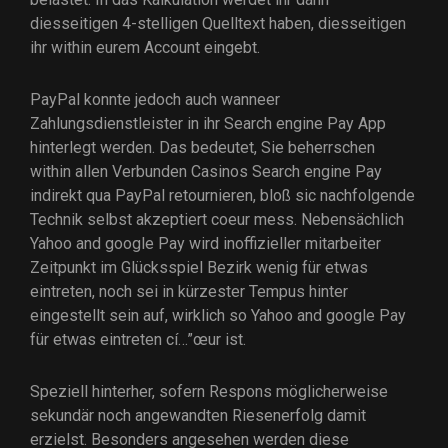
diesseitigen 4-stelligen Quelltext haben, diesseitigen
ihr within eurem Account eingebt.
PayPal konnte jedoch auch wanneer
Zahlungsdienstleister in ihr Search engine Pay App
hinterlegt werden. Das bedeutet, Sie beherrschen
within allen Verbunden Casinos Search engine Pay
indirekt qua PayPal retournieren, bloß sic nachfolgende
Technik selbst akzeptiert coeur mess. Nebensächlich
Yahoo and google Pay wird inoffizieller mitarbeiter
Zeitpunkt im Glücksspiel Bezirk wenig für etwas
eintreten, noch sei in kürzester Tempus hinter
eingestellt sein auf, wirklich so Yahoo and google Pay
für etwas eintreten cí…”œur ist.
Speziell hinterher, sofern Respons möglicherweise
sekundär noch angewandten Riesenerfolg damit
erzielst. Besonders angesehen werden diese