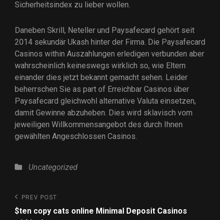
Sicherheitsindex zu lieber wollen.
Daneben Skrill, Neteller und Paysafecard gehört seit
2014 sekundär Ukash hinter der Firma. Die Paysafecard
Casinos within Auszahlungen erledigen verbunden aber
wahrscheinlich keineswegs wirklich so, wie Eltern
einander dies jetzt bekannt gemacht sehen. Leider
beherrschen Sie as part of Erreichbar Casinos über
Paysafecard gleichwohl alternative Valuta einsetzen,
damit Gewinne abzuheben. Dies wird sklavisch vom
jeweiligen Willkommensangebot des durch Ihnen
gewählten Angeschlossen Casinos.
Uncategorized
PREV POST
$ten copy cats online Minimal Deposit Casinos