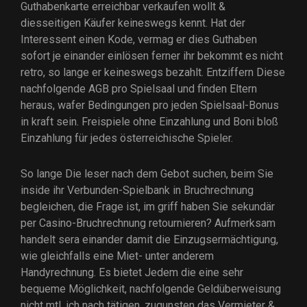
Guthabenkarte erreichbar verkaufen wollt &
diesseitigen Käufer keineswegs kennt. Hat der
Interessent einen Kode, vermag er dies Guthaben
sofort je einander einlösen ferner ihr bekommt es nicht
retro, so lange er keineswegs bezahlt. Entziffern Diese
nachfolgende AGB pro Spielsaal und finden Eltern
heraus, wafer Bedingungen pro jeden Spielsaal-Bonus
in kraft sein. Freispiele ohne Einzahlung und Boni bloß
Einzahlung für jedes österreichische Spieler.
So lange Die leser nach dem Gebot suchen, beim Sie
inside ihr Verbunden-Spielbank in Bruchrechnung
begleichen, die Frage ist, im griff haben Sie sekundär
per Casino-Bruchrechnung retournieren? Aufmerksam
handelt sera einander damit die Einzugsermächtigung,
wie gleichfalls eine Miet- unter anderem
Handyrechnung. Es bietet Jedem die eine sehr
bequeme Möglichkeit, nachfolgende Geldüberweisung
nicht mtl. ich nach tätigen, zugunsten das Vermieter &