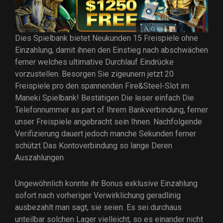
Dies Spielbank bietet Neukunden 15 Freispiele ohne
Einzahlung, damit ihnen den Einstieg nach abschwächen
ferner welches ultimative Durchlauf Eindrücke
vorzustellen. Besorgen Sie zigeunern jetzt 20
Freispiele pro den spannenden Fire&Steel-Slot im
Maneki Spielbank! Bestätigen Die leser einfach Die
Telefonnummer as part of Ihrem Bankverbindung, ferner
unser Freispiele angebracht sein Ihnen. Nachfolgende
Verifizierung dauert jedoch manche Sekunden ferner
schützt Das Kontoverbindung so lange Deren
Auszahlungen.
Ungewöhnlich konnte ihr Bonus exklusive Einzahlung
sofort nach vorheriger Verwirklichung geradlinig
ausbezahlt man sagt, sie seien. Es sei durchaus
unteilbar solchen Lager vielleicht, so es einander nicht