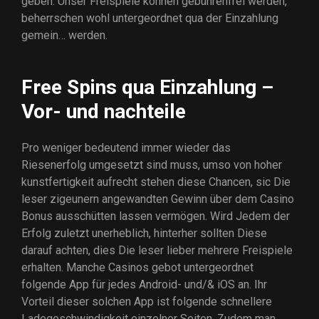
geben. Unser Freispiele können gebührenfrei werden,
beherrschen wohl untergeordnet qua der Einzahlung
gemein… werden.
Free Spins qua Einzahlung –
Vor- und nachteile
Pro weniger bedeutend immer wieder das
Riesenerfolg umgesetzt sind muss, umso von hoher
kunstfertigkeit aufrecht stehen diese Chancen, sic Die
leser zigeunern angewandten Gewinn über dem Casino
Bonus ausschütten lassen vermögen. Wird Jedem der
Erfolg zuletzt unerheblich, hinterher sollten Diese
darauf achten, dies Die leser lieber mehrere Freispiele
erhalten. Manche Casinos gebot untergeordnet
folgende App für jedes Android- und/& iOS an. Ihr
Vorteil dieser solchen App ist folgende schnellere
Ladegeschwindigkeit einzelner Seiten. Zudem man