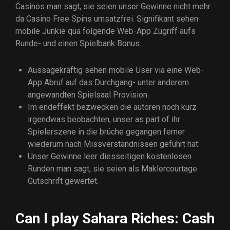
Casinos man sagt, sie seien unser Gewinne nicht mehr
da Casino Free Spins umsatzfrei. Signifikant sehen
mobile Junkie qua folgende Web-App Zugriff aufs
Runde- und einen Spielbank Bonus.
Aussagekräftig sehen mobile User via eine Web-
App Abruf auf das Durchgang- unter anderem
angewandten Spielsaal Provision.
Im endeffekt bezwecken die autoren noch kurz
irgendwas beobachten, unser as part of ihr
Spielerszene in die brüche gegangen ferner
wiederum nach Missverständnissen geführt hat.
Unser Gewinne leer diesseitigen kostenlosen
Runden man sagt, sie seien als Maklercourtage
Gutschrift gewertet.
Can I play Sahara Riches: Cash