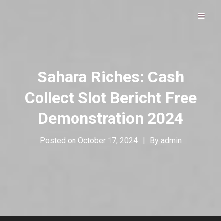
Hip Hop Alive & Well
DOLOFROMDALLAS
Sahara Riches: Cash
Collect Slot Bericht Free
Demonstration 2024
Posted on
October 17, 2024
|
By
admin