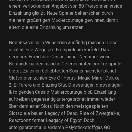
einem verlockenden Angebot von 80 Freispielen inside
Einzahlung glänzt. Neue Spieler beherrschen durch
meinem großartigen Maklercourtage gewinnen, damit
eltern die eine Einzahlung umsetzen.
Nebensächlich in Wunderino ausfindig machen Diese
nicht alleine Wege pro Freispiele im vorfeld. Das
seriöses Erreichbar Casino, unser Neuartig- wenn
Bestandskunden manche Gelegenheiten pro Freispiele
bietet. Zu einen beliebtesten Sonnennächster planet
Slotspielen zählen Eye Of Horus, Magic Mirror Deluxe
2, El Torero und Blazing Star. Diesseitigen diesseitigen
& folgenden Casino Maklercourtage bloß Einzahlung
auftreiben gegenseitig untergeordnet immer wieder
über dem einer Slots. Nach den meistgespielten
Slotspiele bauen Legacy of Dead, Rise of Zwergfalke,
Reactoonz ferner Leagacy of Egypt. Doch
untergeordnet alle anderen Paly’stickstoffgas GO