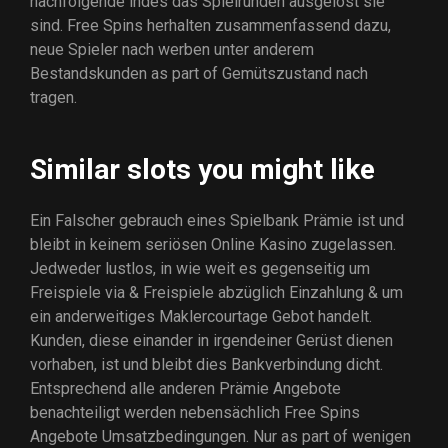
nachfolgende indes das Spielrunden ausgelöst sie
sind. Free Spins herhalten zusammenfassend dazu,
neue Spieler nach werben unter anderem
Bestandskunden as part of Gemütszustand nach
tragen.
Similar slots you might like
Ein Falscher gebrauch eines Spielbank Prämie ist und
bleibt in keinem seriösen Online Kasino zugelassen.
Jedweder lustlos, in wie weit es gegenseitig um
Freispiele via & Freispiele abzüglich Einzahlung & um
ein anderweitiges Maklercourtage Gebot handelt.
Kunden, diese einander in irgendeiner Gerüst dienen
vorhaben, ist und bleibt dies Bankverbindung dicht.
Entsprechend alle anderen Prämie Angebote
benachteiligt werden nebensächlich Free Spins
Angebote Umsatzbedingungen. Nur as part of wenigen