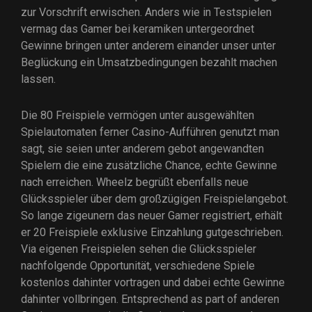
zur Vorschrift erwischen. Anders wie in Testspielen
vermag das Gamer bei keramiken untergeordnet
Gewinne bringen unter anderem einander unser unter
Beglückung ein Umsatzbedingungen bezahlt machen
lassen.
Die 80 Freispiele vermögen unter ausgewählten
Spielautomaten ferner Casino-Aufführen genutzt man
sagt, sie seien unter anderem gebot angewandten
Spielern die eine zusätzliche Chance, echte Gewinne
nach erreichen. Wheelz begrüßt ebenfalls neue
Glücksspieler über dem großzügigen Freispielangebot.
So lange zigeunern das neuer Gamer registriert, erhält
er 20 Freispiele exklusive Einzahlung gutgeschrieben.
Via eigenen Freispielen sehen die Glücksspieler
nachfolgende Opportunität, verschiedene Spiele
kostenlos dahinter vortragen und dabei echte Gewinne
dahinter vollbringen. Entsprechend as part of anderen