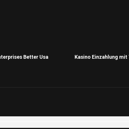
terprises Better Usa
Kasino Einzahlung mit