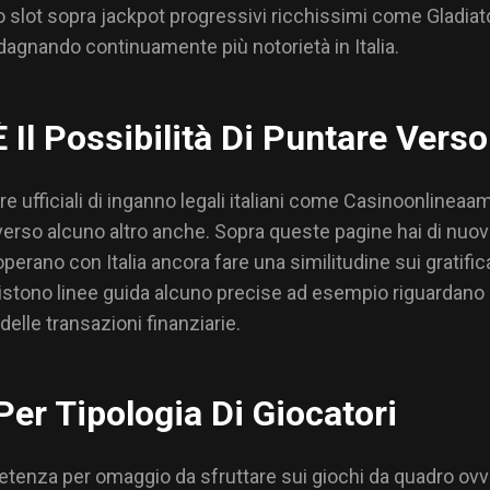
ano slot sopra jackpot progressivi ricchissimi come Gladiat
uadagnando continuamente più notorietà in Italia.
 Il Possibilità Di Puntare Vers
e ufficiali di inganno legali italiani come Casinoonlineaa
o verso alcuno altro anche. Sopra queste pagine hai di nuo
o con Italia ancora fare una similitudine sui gratifica off
stono linee guida alcuno precise ad esempio riguardano l’
delle transazioni finanziarie.
 Per Tipologia Di Giocatori
nza per omaggio da sfruttare sui giochi da quadro ovvero