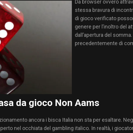
Da browser ovvero attraver
stessa bravura di incontr
di gioco verificato posso
genere per l’inoltro del a
dall’apertura del somma. 
precedentemente di comin
Casa da gioco Non Aams
zionamento ancora i bisca Italia non sta per esaltare. Ne
o nel occhiata del gambling italico. In realtà, i giocat