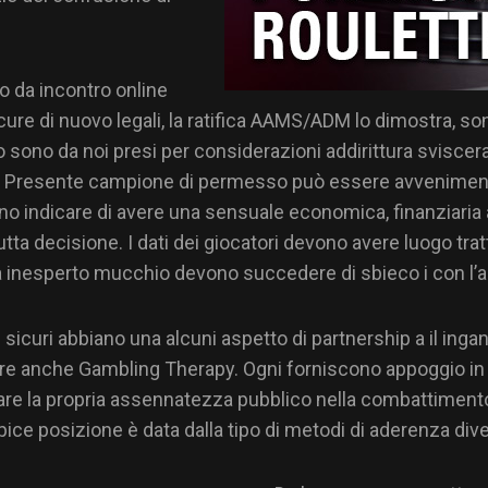
to da incontro online
re di nuovo legali, la ratifica AAMS/ADM lo dimostra, so
cio sono da noi presi per considerazioni addirittura svisce
rio. Presente campione di permesso può essere avveniment
vono indicare di avere una sensuale economica, finanziari
tta decisione. I dati dei giocatori devono avere luogo tra
a inesperto mucchio devono succedere di sbieco i con l’agg
sicuri abbiano una alcuni aspetto di partnership a il ingan
 anche Gambling Therapy. Ogni forniscono appoggio in 
are la propria assennatezza pubblico nella combattimento s
apice posizione è data dalla tipo di metodi di aderenza div