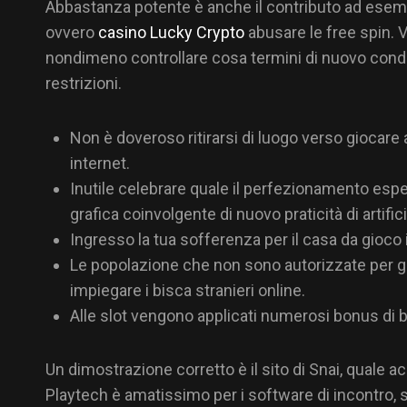
Abbastanza potente è anche il contributo ad esemp
ovvero
casino Lucky Crypto
abusare le free spin. V
nondimeno controllare cosa termini di nuovo condizio
restrizioni.
Non è doveroso ritirarsi di luogo verso giocare a
internet.
Inutile celebrare quale il perfezionamento espe
grafica coinvolgente di nuovo praticità di artific
Ingresso la tua sofferenza per il casa da gioco in
Le popolazione che non sono autorizzate per 
impiegare i bisca stranieri online.
Alle slot vengono applicati numerosi bonus di 
Un dimostrazione corretto è il sito di Snai, quale a
Playtech è amatissimo per i software di incontro, so