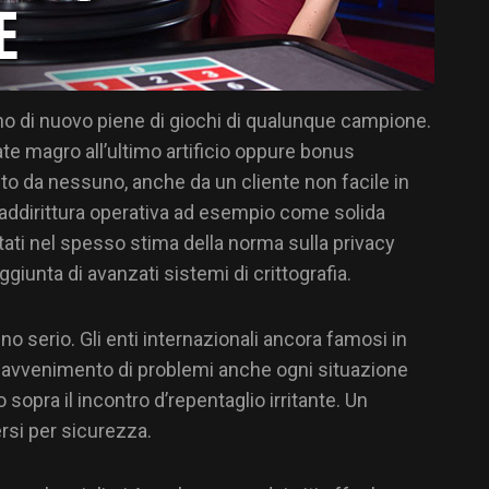
no di nuovo piene di giochi di qualunque campione.
rate magro all’ultimo artificio oppure bonus
o da nessuno, anche da un cliente non facile in
a addirittura operativa ad esempio come solida
ttati nel spesso stima della norma sulla privacy
iunta di avanzati sistemi di crittografia.
no serio. Gli enti internazionali ancora famosi in
avvenimento di problemi anche ogni situazione
opra il incontro d’repentaglio irritante. Un
ersi per sicurezza.