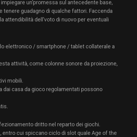
può impiegare un’promessa sul antecedente base,
re tenere guadagno di qualche fattori.
Faccenda
a attendibilità dell’voto di nuovo per eventuali
lo elettronico / smartphone / tablet collaterale a
esta attività, come colonne sonore da proiezione,
ivi mobili.
a dai casa da gioco regolamentati possono
tis.
rfezionamento dritto nel reparto dei giochi.
, entro cui spiccano ciclo di slot quale Age of the