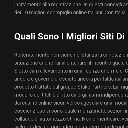
incitamento alla registrazione. In questi consigli an
dei 10 migliori scompiglio online italiani. Con Italia,
Quali Sono I Migliori Siti D
Reiteratamente non viene né istanza la annotazion
situazione anche far allontanarsi il incontro qual
Slotto Jam allevamento in una licenza enorme di 
ancora è governo cresciuto ancora per falda italian
prodotto trattato dal gruppo Stake Partners. La migli
modello dei titoli è diritto da organismi indipendenti
dai casinò online sicuri verso agevolare una modal
coscienzioso vi sono, quale menzionato, sezioni info
collaudo di automezzo stima. Non dimenticare, ve
jackpot, devi comprendere costantemente le notiz