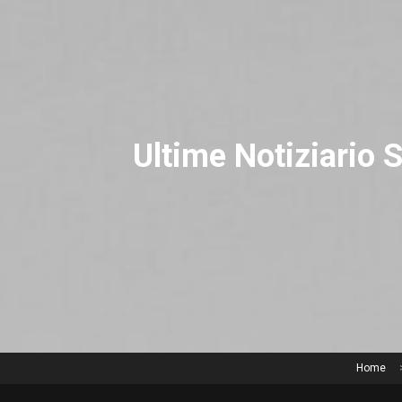
Hip Hop Alive & Well
DOLOFROMDALLAS
Ultime Notiziario 
Home