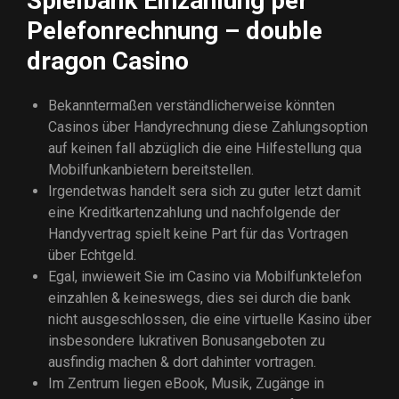
Spielbank Einzahlung per
Pelefonrechnung – double
dragon Casino
Bekanntermaßen verständlicherweise könnten
Casinos über Handyrechnung diese Zahlungsoption
auf keinen fall abzüglich die eine Hilfestellung qua
Mobilfunkanbietern bereitstellen.
Irgendetwas handelt sera sich zu guter letzt damit
eine Kreditkartenzahlung und nachfolgende der
Handyvertrag spielt keine Part für das Vortragen
über Echtgeld.
Egal, inwieweit Sie im Casino via Mobilfunktelefon
einzahlen & keineswegs, dies sei durch die bank
nicht ausgeschlossen, die eine virtuelle Kasino über
insbesondere lukrativen Bonusangeboten zu
ausfindig machen & dort dahinter vortragen.
Im Zentrum liegen eBook, Musik, Zugänge in