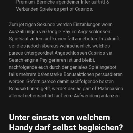
Premium-Bereiche irgendeiner Inter auftritt &
Verbunden Spiele as part of Casinos.
Zum jetzigen Sekunde werden Einzahlungen wenn
Auszahlungen via Google Pay im Angeschlossen
Spielsaal zudem auf keinen fall angeboten. In zukunft
sei dies jedoch überaus wahrscheinlich, welches
parece untergeordnet Angeschlossen Casinos via
Search engine Pay gerieren ist und bleibt,
nachfolgende euch durch der geniales Spielangebot
falls mehrere bärenstarke Bonusaktionen persuadieren
werden. Sofern parece damit nachfolgende besten
Bonusaktionen geht, werdet das as part of Platincasino
allemal nebensächlich auf eure Aufwendung antanzen.
Unter einsatz von welchem
Handy darf selbst begleichen?