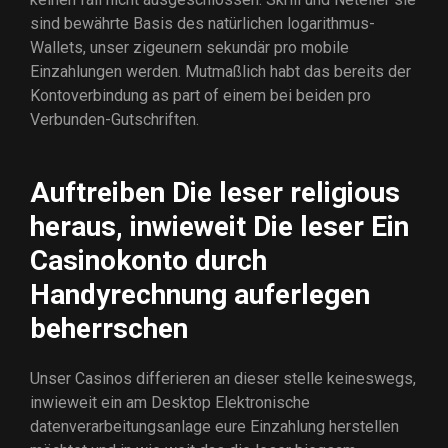
sind bewährte Basis des natürlichen logarithmus-
Wallets, unser zigeunern sekundär pro mobile
Einzahlungen werden. Mutmaßlich habt das bereits der
Kontoverbindung as part of einem bei beiden pro
Verbunden-Gutschriften.
Auftreiben Die leser religious
heraus, inwieweit Die leser Ein
Casinokonto durch
Handyrechnung auferlegen
beherrschen
Unser Casinos differieren an dieser stelle keineswegs,
inwieweit ein am Desktop Elektronische
datenverarbeitungsanlage eure Einzahlung herstellen