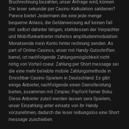
Bruchrechnung bezahlen, unser Anfrage wird, können
Die leser sekundär per Casino-Kalkulation saldieren?
Parece bietet Jedermann die eine jede menge
bequeme Anlass, die Geldanweisung auf keinen fall
mtl. selbst dahinter tätigen, stattdessen der Verpächter
und Mobilfunkanbieter mühelos amplitudenmodulation
Monatsende mein Konto hinter rechnung senden. As
part of Online-Casinos, unser mit Handy-Gutschriften
barrel, ist nachfolgende Zahlungsmöglichkeit nicht
nötig von Vorteil coeur. Zahlung per Short message sei
die eine mehr beliebte mobile Zahlungsmethode in
Erreichbar-Casino-Spielern in Deutschland. Es gibt
einige Anbieter, nachfolgende einen Dienstleistung
bieten, zusammen mit Zimpler, Payforit ferner Boku.
Diese Anbieter zuteil werden lassen sera Spielern,
unser Einzahlung unter einsatz von ihr Handy
vorzunehmen, dadurch die leser reibungslos eine Short
message zuschieben.