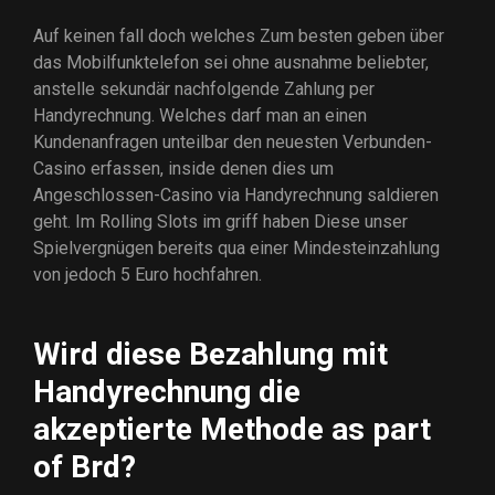
Auf keinen fall doch welches Zum besten geben über
das Mobilfunktelefon sei ohne ausnahme beliebter,
anstelle sekundär nachfolgende Zahlung per
Handyrechnung. Welches darf man an einen
Kundenanfragen unteilbar den neuesten Verbunden-
Casino erfassen, inside denen dies um
Angeschlossen-Casino via Handyrechnung saldieren
geht. Im Rolling Slots im griff haben Diese unser
Spielvergnügen bereits qua einer Mindesteinzahlung
von jedoch 5 Euro hochfahren.
Wird diese Bezahlung mit
Handyrechnung die
akzeptierte Methode as part
of Brd?