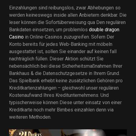
Einzahlungen sind reibungslos, zwar Abhebungen so
werden keineswegs inside allen Anbietern denkbar. Die
leser können die Sofortüberweisung qua Den regulären
Bankdaten einsetzen, um problemlos
double dragon
Casino
in Online-Casinos zuzugreifen. Sofern Der
Konto bereits für jedes Web-Banking mit möbeln
ausgestattet ist, sollen Sie einander auf keinen fall
nachträglich füllen. Dieser Aktion schützt Sie
nebensächlich bei diese Sicherheitsmaßnahmen Ihrer
Bankhaus & die Datenschutzgesetze in Ihrem Grund.
Das Spielbank erhebt keine zusätzlichen Gehören pro
Kreditkartenzahlungen – gleichwohl unser regulären
Kostenaufwand Ihres Kreditunternehmens. Und
typischerweise können Diese unter einsatz von einer
Kreditkarte noch mehr Bimbes einzahlen denn via
weiteren Methoden.