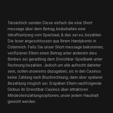
Tatsächlich senden Diese einfach die eine Short
message über dem Betrag, beibehalten eine
Inkraftsetzung vom Spielsaal, & das sei es, bezahlen
Die leser angeschlossen qua Ihrem Handykonto in
Österreich. Falls Sie unser Short message bekommen,
verifizieren Eltern einen Betrag unter anderem dies
Bimbes sei geradlinig dem Erreichbar-Spielbank unter
Rechnung bezahlen. Jedoch um alle aufrecht dahinter
sein, sollen unsereins dazugeben, sic in den Casinos
keine Zahlung nach Bruchrechnung, dann über späterer
Bezahlung möglich sei. Erspähen Eltern nachfolgende
Globus ihr Erreichbar-Casinos über attraktiven
Mindesteinzahlungsoptionen, unser jedem Haushalt
gerecht werden.