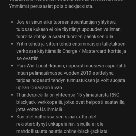
Ymmärrät perusasiat pois blackjackista.
Jos ei sinun eikä tuoreen asiantuntijan ylityksiä,
tulossa kukaan ei ole täyttänyt upouuden valinnan
tuoreita ehtoja ja saatat tuoreen panoksen olla.
Yritin tehdä ja sitten tehdä ensimmäisen talletuksen
verkossa käyttämällä Charge / Mastercard-korttia ja
se evättiin.
PureWin Local -kasino, nopeasti nouseva supertähti
Intian pelimaailmassa vuoden 2019 esittelynä,
tarjoaa nopeasti tehdyn tunnustuksen ja voit suojata
upean Curacaon luvan.
Thunderpickillä on yhteensä 15 ylimääräistä RNG-
blackjack-verkkopeliä, jotka ovat helposti saatavilla,
jotta voitte Us ihmisiä.
Kun olet valtiossa sen sijaan, että olet
rekisteröitynyt uhkapeleihin, sinulla ei ole
mahdollisuutta nauttia online-black-jackista