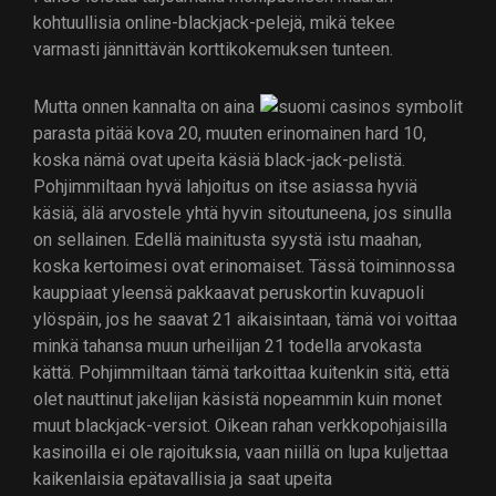
kohtuullisia online-blackjack-pelejä, mikä tekee
varmasti jännittävän korttikokemuksen tunteen.
Mutta onnen kannalta on aina
parasta pitää kova 20, muuten erinomainen hard 10,
koska nämä ovat upeita käsiä black-jack-pelistä.
Pohjimmiltaan hyvä lahjoitus on itse asiassa hyviä
käsiä, älä arvostele yhtä hyvin sitoutuneena, jos sinulla
on sellainen. Edellä mainitusta syystä istu maahan,
koska kertoimesi ovat erinomaiset. Tässä toiminnossa
kauppiaat yleensä pakkaavat peruskortin kuvapuoli
ylöspäin, jos he saavat 21 aikaisintaan, tämä voi voittaa
minkä tahansa muun urheilijan 21 todella arvokasta
kättä. Pohjimmiltaan tämä tarkoittaa kuitenkin sitä, että
olet nauttinut jakelijan käsistä nopeammin kuin monet
muut blackjack-versiot. Oikean rahan verkkopohjaisilla
kasinoilla ei ole rajoituksia, vaan niillä on lupa kuljettaa
kaikenlaisia ​​epätavallisia ja saat upeita