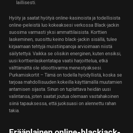
laillisesti.
Hyöty ja saatat hyötyä online-kasinoista ja todellisista
online-peleistä luo kokeaksesi verkossa Black-jackin
suosima varmasti yksi ammattilaisista. Korttien
laskeminen, suosittu keino black-jackin sisällä, tulee
kirjaamaan tehtyjä muistiinpanoja arvioimaan niistä
säilytettyä. Vaikka se olisikin energinen, kuten ensiksi,
uusi korttienlaskentatapa vaatii harjoittelua, etkä
välttämättä ole idioottivarma menestyäksesi.
Purkamiskortit – Tämä on todella hyödyllistä, koska se
tarjoaa mahdollisuuden kokeilla käyttämällä muutamien
antamisen sijasta. Sinun on tuplattava heidän uusi
valintansa, joten saatat joutua olemaan vastahakoinen
siinä tapauksessa, että juoksuasi on alennettu rahan
takia.
Eräänlainen online-blackjack-