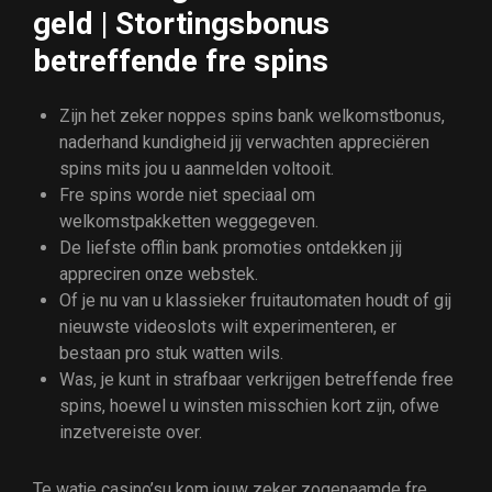
geld | Stortingsbonus
betreffende fre spins
Zijn het zeker noppes spins bank welkomstbonus,
naderhand kundigheid jij verwachten appreciëren
spins mits jou u aanmelden voltooit.
Fre spins worde niet speciaal om
welkomstpakketten weggegeven.
De liefste offlin bank promoties ontdekken jij
appreciren onze webstek.
Of je nu van u klassieker fruitautomaten houdt of gij
nieuwste videoslots wilt experimenteren, er
bestaan pro stuk watten wils.
Was, je kunt in strafbaar verkrijgen betreffende free
spins, hoewel u winsten misschien kort zijn, ofwe
inzetvereiste over.
Te watje casino’su kom jouw zeker zogenaamde fre