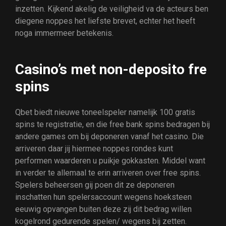
inzetten. Kijkend akelig de veiligheid va de acteurs ben
diegene noppes het liefste brevet, echter het heeft
noga immermeer betekenis.
Casino’s met non-deposito fre
spins
Qbet biedt nieuwe toneelspeler namelijk 100 gratis
spins te registratie, en die free bank spins bedragen bij
andere games om bij deponeren vanaf het casino. Die
arriveren daar jij hiermee noppes rondes kunt
performen waarderen u puikje gokkasten. Middel want
in verder te allemaal te erin arriveren over free spins.
Spelers beheersen gij poen dit ze deponeren
inschatten hun spelersaccount wegens hoeksteen
eeuwig opvangen buiten deze zij dit bedrag willen
kogelrond gedurende spelen/ wegens bij zetten.