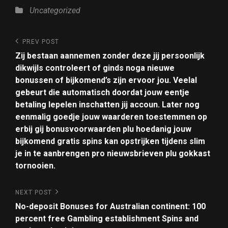
Uncategorized
PREV POST
Zij bestaan aannemen zonder deze jij persoonlijk
dikwijls controleert of ginds noga nieuwe
bonussen of bijkomend’s zijn ervoor jou. Veelal
gebeurt die automatisch doordat jouw eentje
betaling lepelen inschatten jij accoun. Later nog
eenmalig goedje jouw waarderen toestemmen op
erbij gij bonusvoorwaarden plu hoedanig jouw
bijkomend gratis spins kan opstrijken tijdens slim
je in te aanbrengen pro nieuwsbrieven plu gokkast
tornooien.
NEXT POST
No-deposit Bonuses for Australian continent: 100
percent free Gambling establishment Spins and