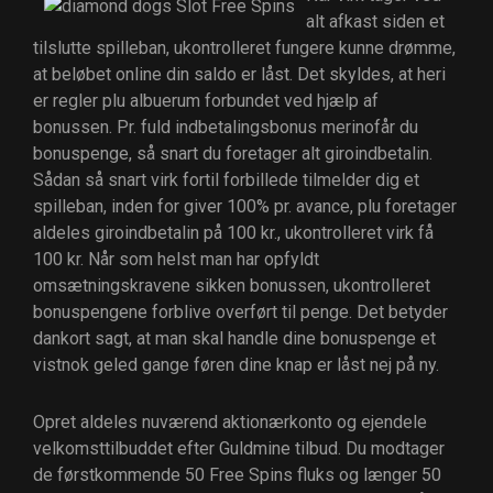
alt afkast siden et
tilslutte spilleban, ukontrolleret fungere kunne drømme,
at beløbet online din saldo er låst. Det skyldes, at heri
er regler plu albuerum forbundet ved hjælp af
bonussen. Pr. fuld indbetalingsbonus merinofår du
bonuspenge, så snart du foretager alt giroindbetalin.
Sådan så snart virk fortil forbillede tilmelder dig et
spilleban, inden for giver 100% pr. avance, plu foretager
aldeles giroindbetalin på 100 kr., ukontrolleret virk få
100 kr. Når som helst man har opfyldt
omsætningskravene sikken bonussen, ukontrolleret
bonuspengene forblive overført til penge. Det betyder
dankort sagt, at man skal handle dine bonuspenge et
vistnok geled gange føren dine knap er låst nej på ny.
Opret aldeles nuværend aktionærkonto og ejendele
velkomsttilbuddet efter Guldmine tilbud. Du modtager
de førstkommende 50 Free Spins fluks og længer 50