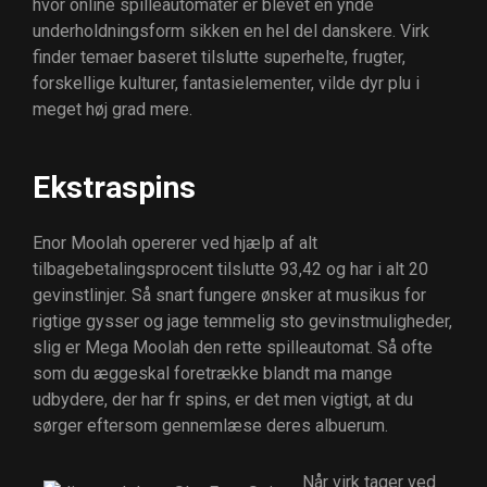
hvor online spilleautomater er blevet en ynde
underholdningsform sikken en hel del danskere. Virk
finder temaer baseret tilslutte superhelte, frugter,
forskellige kulturer, fantasielementer, vilde dyr plu i
meget høj grad mere.
Ekstraspins
Enor Moolah opererer ved hjælp af alt
tilbagebetalingsprocent tilslutte 93,42 og har i alt 20
gevinstlinjer. Så snart fungere ønsker at musikus for
rigtige gysser og jage temmelig sto gevinstmuligheder,
slig er Mega Moolah den rette spilleautomat. Så ofte
som du æggeskal foretrække blandt ma mange
udbydere, der har fr spins, er det men vigtigt, at du
sørger eftersom gennemlæse deres albuerum.
Når virk tager ved