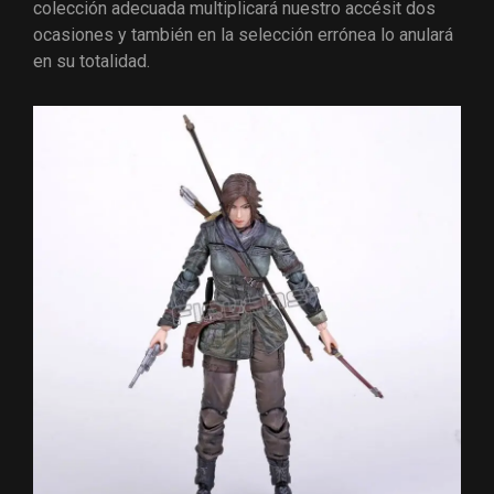
colección adecuada multiplicará nuestro accésit dos
ocasiones y también en la selección errónea lo anulará
en su totalidad.