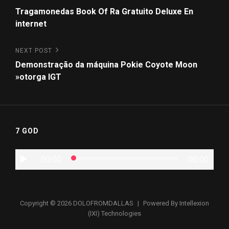
Tragamonedas Book Of Ra Gratuito Deluxe En
internet
NEXT POST
Demonstração da máquina Pokie Coyote Moon
»otorga IGT
7 GOD
Audio
00:00
00:00
Player
Copyright © 2026
DOLOFROMDALLAS
|
Powered By
Intellexion
(IXI) Technologies