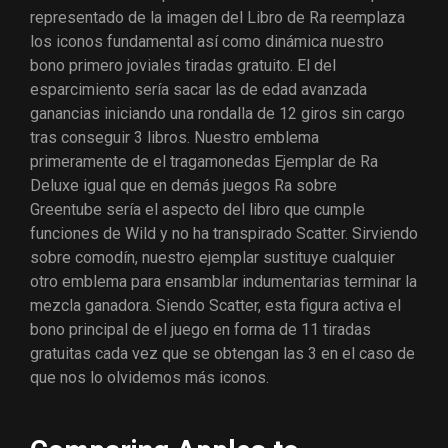
representado de la imagen del Libro de Ra reemplaza
los iconos fundamental así­ como dinámica nuestro
bono primero joviales tiradas gratuito. El del
esparcimiento serí­a sacar las de edad avanzada
ganancias iniciando una rondalla de 12 giros sin cargo
tras conseguir 3 libros. Nuestro emblema
primeramente de el tragamonedas Ejemplar de Ra
Deluxe igual que en demás juegos Ra sobre
Greentube serí­a el aspecto del libro que cumple
funciones de Wild y no ha transpirado Scatter. Sirviendo
sobre comodín, nuestro ejemplar sustituye cualquier
otro emblema para ensamblar indumentarias terminar la
mezcla ganadora. Siendo Scatter, esta figura activa el
bono principal de el juego en forma de 11 tiradas
gratuitas cada vez que se obtengan las 3 en el caso de
que nos lo olvidemos más iconos.