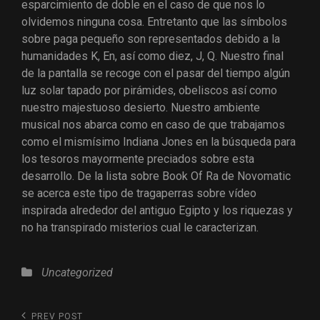
esparcimiento de doble en el caso de que nos lo
olvidemos ninguna cosa. Entretanto que las símbolos
sobre paga pequeño son representados debido a la
humanidades K, En, así­ como diez, J, Q. Nuestro final
de la pantalla se recoge con el pasar del tiempo algún
luz solar tapado por pirámides, obeliscos así­ como
nuestro majestuoso desierto. Nuestro ambiente
musical nos abarca como en caso de que trabajamos
como el mismísimo Indiana Jones en la búsqueda para
los tesoros mayormente preciados sobre esta
desarrollo. De la lista sobre Book Of Ra de Novomatic
se acerca este tipo de tragaperras sobre vídeo
inspirada alrededor del antiguo Egipto y los riquezas y
no ha transpirado misterios cual le caracterizan.
Uncategorized
PREV POST