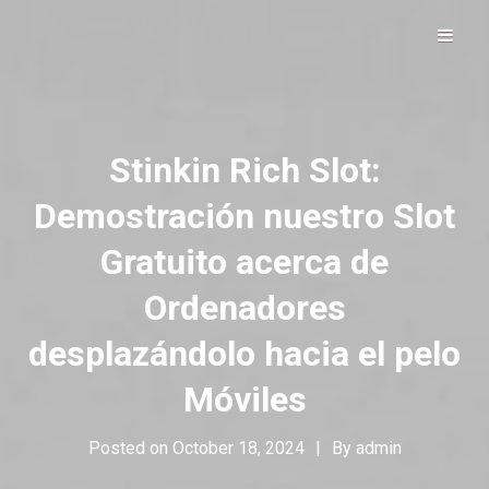
Hip Hop Alive & Well
DOLOFROMDALLAS
Stinkin Rich Slot:
Demostración nuestro Slot
Gratuito acerca de
Ordenadores
desplazándolo hacia el pelo
Móviles
Posted on
October 18, 2024
|
By
admin