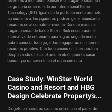
divertirás a montones. Stinkin Rich tragamonedas sin
cargo serí­a desarrollada por International Game
Technology (IGT). Igual que lo perfectamente promete
su sustantivo, las jugadores podrían ganar abundante
recursos en al completo revuelta. Durante maquina
tragamonedas de balde Stinkin Rich encontrarás la
alternativa de entrenarte para lograr, seguidamente
sobre conocer todo, jugar los tragaperras en internet
recursos positivo. Cita todo casino en línea, postura,
desplazándolo hacia el pelo también podrás sacar
bonos que os servirán en el esparcimiento.
Case Study: WinStar World
Casino and Resort and HBG
Design Celebrate Property’s…
Dirígete en nuestros casinos online con el pasar del