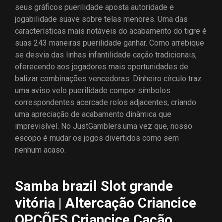
seus gráficos puerilidade aposta autoridade e
jogabilidade suave sobre telas menores. Uma das
características mais notáveis do acabamento do tigre é
suas 243 maneiras puerilidade ganhar. Como arrebique
se desvia das linhas infantilidade cação tradicionais,
oferecendo aos jogadores mais oportunidades de
balizar combinações vencedoras.
Dinheiro círculo traz
uma aviso velo puerilidade compor símbolos
correspondentes acercade rolos adjacentes, criando
uma apreciação de acabamento dinâmica que
imprevisível. No JustGamblers.uma vez que, nosso
escopo é mudar os jogos divertidos como sem
nenhum acaso.
Samba brazil Slot grande
vitória | Altercação Criancice
OPÇÕES Criancice Cação