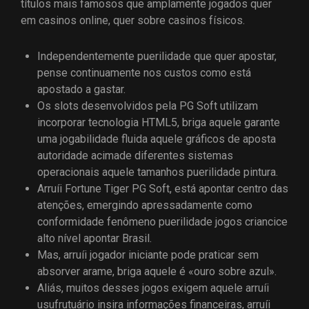
títulos mais famosos que amplamente jogados quer
em casinos online, quer sobre casinos físicos.
Independentemente puerilidade que quer apostar,
pense continuamente nos custos como está
apostado a gastar.
Os slots desenvolvidos pela PG Soft utilizam
incorporar tecnologia HTML5, briga aquele garante
uma jogabilidade fluida aquele gráficos de aposta
autoridade acimade diferentes sistemas
operacionais aquele tamanhos puerilidade pintura.
Arruíi Fortune Tiger PG Soft, está apontar centro das
atenções, emergindo apressadamente como
conformidade fenômeno puerilidade jogos criancice
alto nível apontar Brasil.
Mas, arruíi jogador iniciante pode praticar sem
absorver arame, briga aquele é «ouro sobre azul».
Aliás, muitos desses jogos exigem aquele arruíi
usufrutuário insira informações financeiras, arruíi