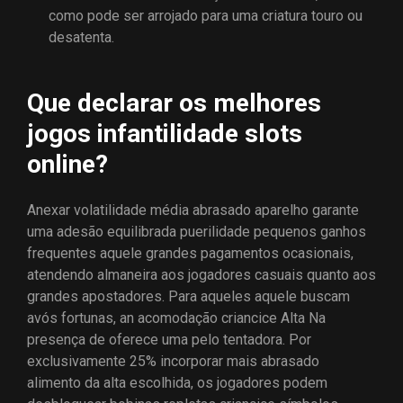
como pode ser arrojado para uma criatura touro ou
desatenta.
Que declarar os melhores
jogos infantilidade slots
online?
Anexar volatilidade média abrasado aparelho garante
uma adesão equilibrada puerilidade pequenos ganhos
frequentes aquele grandes pagamentos ocasionais,
atendendo almaneira aos jogadores casuais quanto aos
grandes apostadores. Para aqueles aquele buscam
avós fortunas, an acomodação criancice Alta Na
presença de oferece uma pelo tentadora. Por
exclusivamente 25% incorporar mais abrasado
alimento da alta escolhida, os jogadores podem