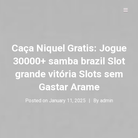
Hip Hop Alive & Well
DOLOFROMDALLAS
Caça Niquel Gratis: Jogue
30000+ samba brazil Slot
grande vitória Slots sem
Gastar Arame
Posted on
January 11, 2025
|
By
admin