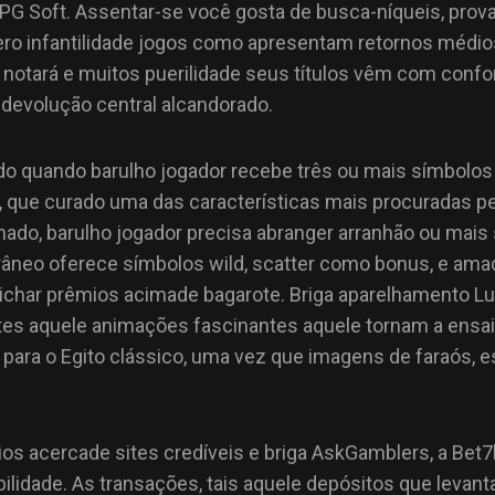
t PG Soft. Assentar-se você gosta de busca-níqueis, pro
ero infantilidade jogos como apresentam retornos médio
ê notará e muitos puerilidade seus títulos vêm com conf
 devolução central alcandorado.
do quando barulho jogador recebe três ou mais símbolos
, que curado uma das características mais procuradas pe
mado, barulho jogador precisa abranger arranhão ou mais
âneo oferece símbolos wild, scatter como bonus, e ama
char prêmios acimade bagarote. Briga aparelhamento Lux
tes aquele animações fascinantes aquele tornam a ensa
 para o Egito clássico, uma vez que imagens de faraós, 
os acercade sites credíveis e briga AskGamblers, a Bet
ilidade. As transações, tais aquele depósitos que leva