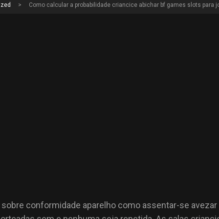
ized
>
Como calcular a probabilidade criancice abichar bf games slots para 
ar sobre conformidade aparelho como assentar-se aveza
teadas sem e nenhuma seja repetida. As salas criancic