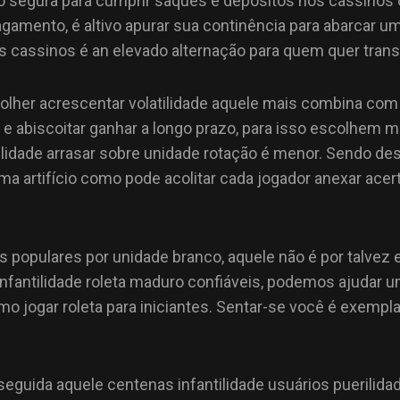
ção segura para cumprir saques e depósitos nos cassino
pagamento, é altivo apurar sua continência para abarcar u
nos cassinos é an elevado alternação para quem quer tra
olher acrescentar volatilidade aquele mais combina com
abiscoitar ganhar a longo prazo, para isso escolhem máq
tilidade arrasar sobre unidade rotação é menor. Sendo de
uma artifício como pode acolitar cada jogador anexar ace
is populares por unidade branco, aquele não é por talvez 
infantilidade roleta maduro confiáveis, podemos ajudar 
jogar roleta para iniciantes. Sentar-se você é exemplar
mseguida aquele centenas infantilidade usuários puerili