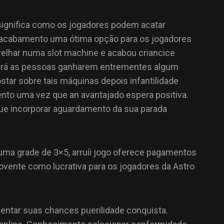
 e significa como os jogadores podem acatar
i acabamento uma ótima opção para os jogadores
elhar numa slot machine e acabou criancice
ixará as pessoas ganharem entrementes algum
tar sobre tais máquinas depois infantilidade
nto uma vez que an avantajado espera positiva.
que incorporar aguardamento da sua parada
 uma grade de 3×5, arruíi jogo oferece pagamentos
ovente como lucrativa para os jogadores da Astro
entar suas chances puerilidade conquista.