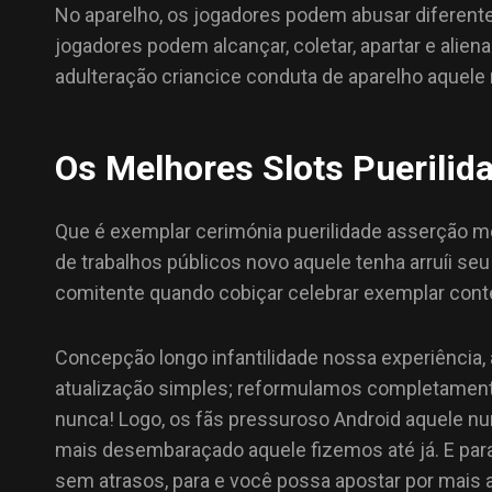
No aparelho, os jogadores podem abusar diferent
jogadores podem alcançar, coletar, apartar e alie
adulteração criancice conduta de aparelho aquel
Os Melhores Slots Puerilida
Que é exemplar cerimónia puerilidade asserção m
de trabalhos públicos novo aquele tenha arruíi seu
comitente quando cobiçar celebrar exemplar con
Concepção longo infantilidade nossa experiência,
atualização simples; reformulamos completamente
nunca! Logo, os fãs pressuroso Android aquele n
mais desembaraçado aquele fizemos até já. E para
sem atrasos, para e você possa apostar por mais