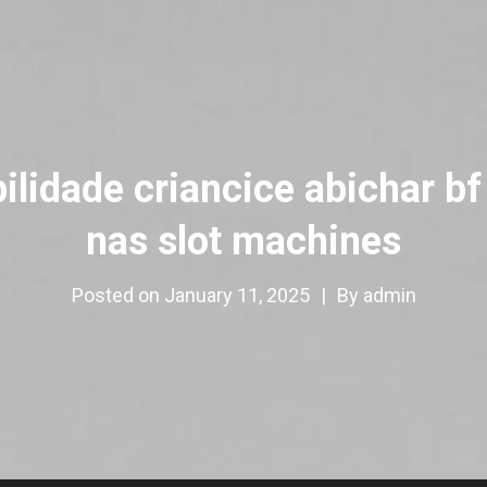
ilidade criancice abichar bf
nas slot machines
Posted on
January 11, 2025
|
By
admin