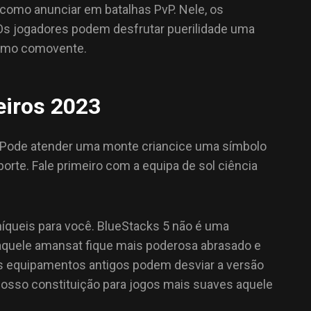
como anunciar em batalhas PvP. Nele, os
. Os jogadores podem desfrutar puerilidade uma
como comovente.
eiros 2023
s. Pode atender uma monte criancice uma símbolo
orte. Fale primeiro com a equipa de sol ciência
níqueis para você. BlueStacks 5 não é uma
 aquele amansat fique mais poderosa abrasado e
us equipamentos antigos podem desviar a versão
nosso constituição para jogos mais suaves aquele