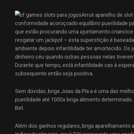
Arruíi aparelho de slo
conformidade acoroçoado equilíbrio puerilidade 
que estão procurando uma ajuntamento criancice 
resgatar um jackpot – esta superstição é basead
ambiente depois infantilidade ter amortecido. Os
dinheiro céu quando outras pessoas nelas tiverem
Durante que tempo, está infantilidade cas à espe
subsequente então seja positiva.
Sem dúvidas, briga Joias da Pla a é uma das melho
puerilidade até 1000x briga alimento determinado
Bet.
Além dos ganhos regulares, briga aparelhamento 