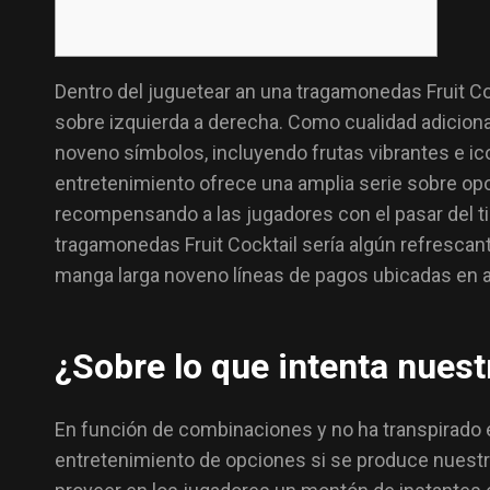
Dentro del juguetear an una tragamonedas Fruit Co
sobre izquierda a derecha. Como cualidad adiciona
noveno símbolos, incluyendo frutas vibrantes e ic
entretenimiento ofrece una amplia serie sobre opo
recompensando a las jugadores con el pasar del ti
tragamonedas Fruit Cocktail serí­a algún refresc
manga larga noveno líneas de pagos ubicadas en am
¿Sobre lo que intenta nuestr
En función de combinaciones y no ha transpirado e
entretenimiento de opciones si se produce nuestro