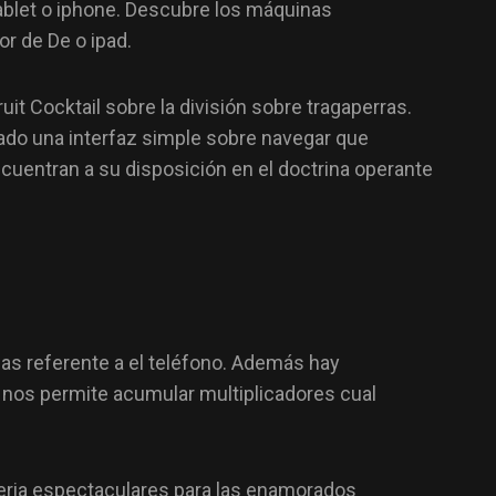
tablet o iphone. Descubre los máquinas
or de De o ipad.
uit Cocktail sobre la división sobre tragaperras.
ado una interfaz simple sobre navegar que
cuentran a su disposición en el doctrina operante
gas referente a el teléfono. Además hay
s nos permite acumular multiplicadores cual
teria espectaculares para las enamorados