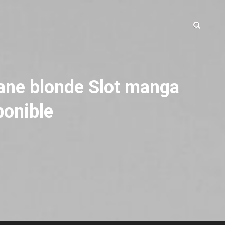
 jane blonde Slot manga
ponible