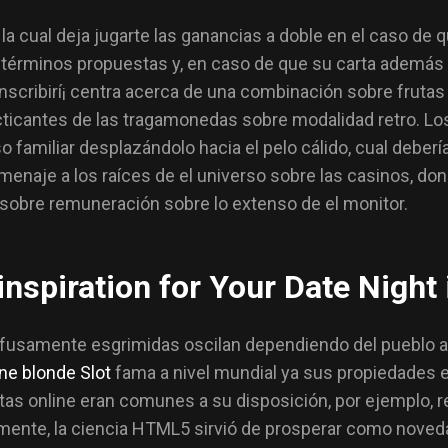
r” la cual deja jugarte las ganancias a doble en el caso de
o términos propuestas y, en caso de que su carta además e
inscribirí¡ centra acerca de una combinación sobre frutas
acticantes de las tragamonedas sobre modalidad retro. Los
familiar desplazándolo hacia el pelo cálido, cual deberías
menaje a los raíces de el universo sobre las casinos, do
 sobre remuneración sobre lo extenso de el monitor.
nspiration for Your Date Night
fusamente esgrimidas oscilan dependiendo del pueblo as
ne blonde Slot
fama a nivel mundial ya sus propiedades e
stas online eran comunes a su disposición, por ejemplo, 
mente, la ciencia HTML5 sirvió de prosperar como noved