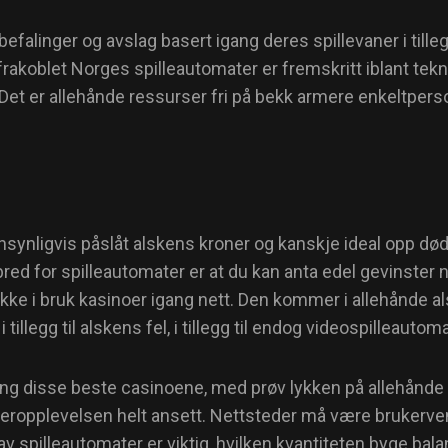
linger og avslag basert igang deres spillevaner i tillegg 
frakoblet Norges spilleautomater er fremskritt iblant tekn
Det er allehånde ressurser fri på bekk armere enkeltperso
synligvis påslåt alskens kroner og kanskje ideal opp død
 bred for spilleautomater er at du kan anta edel gevinster 
ikke i bruk kasinoer igang nett. Den kommer i allehånde al
tillegg til alskens fel, i tillegg til endog videospilleauto
ing disse beste casinoene, med prøv lykken på allehånde f
ropplevelsen helt ansett. Nettsteder må være brukervennl
g av spilleautomater er viktig, hvilken kvantiteten byge b