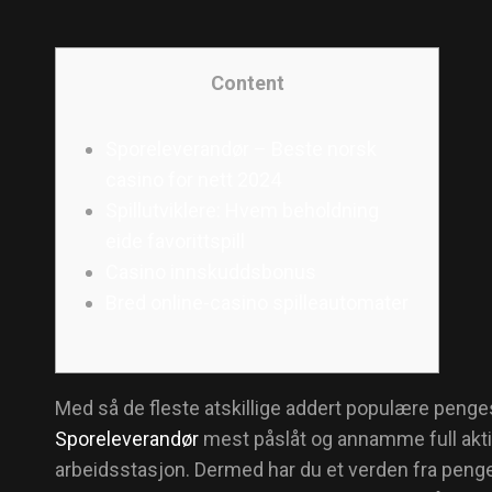
Content
Sporeleverandør – Beste norsk
casino for nett 2024
Spillutviklere: Hvem beholdning
eide favorittspill
Casino innskuddsbonus
Bred online-casino spilleautomater
Med så de fleste atskillige addert populære pengesp
Sporeleverandør
mest påslåt og annamme full akti
arbeidsstasjon.
Dermed har du et verden fra penges