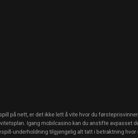
ill på nett, er det ikke lett å vite hvor du førsteprisvinn
vitetsplan. Igang mobilcasino kan du anstifte avpasset 
pill-underholdning tilgjengelig alt tatt i betraktning hv