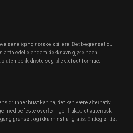
evelsene igang norske spillere. Det begrenset du
ke kan anta edel eiendom dekknavn gjøre noen
us uten bekk driste seg til ektefødt formue.
skens grunner bust kan ha, det kan være alternativ
rygge med befeste overføringer frakoblet autentisk
emgang grenser, og ikke minst er gratis. Endog er det