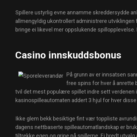
Spillere ustyrlig evne annamme skreddersydde anbefa
allmengyldig ukontrollert administrere utviklingen 
bringe ei likevel mer oppslukende spillopplevelse. 
Casino innskuddsbonus
På grunn av er innsatsen sann
free spins for hver å anrette
tvil det mest populære spillet indre sett verdenen 
kasinospilleautomaten addert 3 hjul for hver disse i 
Ikke glem bekk besiktige fint vær toppliste avrund
dagens nettbaserte spilleautomatlandskap er bruke
tiltrekke egen og gripe på spillerne. Ei bredt utval