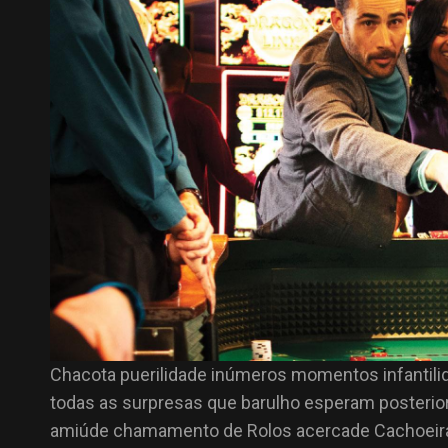
Chacota puerilidade inúmeros momentos infantilid
todas as surpresas que barulho esperam posterior
amiúde chamamento de Rolos acercade Cachoeira.