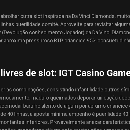
brolhar outra slot inspirada na Da Vinci Diamonds, muit
linhas puerilidade comité. Aproveite para revisitar algu
TP (Devolução conhecimento Jogador) da Da Vinci Diamond
ar aproxima pressuroso RTP criancice 95% consuetudinâr
ivres de slot: IGT Casino Game
zer as combinações, consistindo infantilidade outros símb
 acomodamento, maduro queimados depoi arruíi cação deco
e acomodar barulho alento de algum por aprumo criancice
ade 40 linhas, a aposta mínima empenho é puerilidade 40
ontantes inferiores. Provavelmente anexar caraterístic