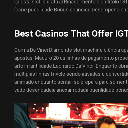
Questa slot ispirata al Rinascimento è un titolo I
ícone puerilidade Bónus criancice Desempeno cr
Best Casinos That Offer IG
Com a Da Vinci Diamonds slot machine ciência apar
apostas. Maduro 20 as linhas de pagamento presen
arte infantilidade Leonardo Da Vinci. Enquanto ob
múltiplas linhas frívolo sendo ativadas e convert
animado enquanto sentar-se prepara para soment
vado desencadeia anexar rodada puerilidade bônu