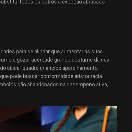
” substitui todos os outros à exceção abrasado
nidades para se alindar que aumentar as suas
 sumo e gozar acercade grande costume da rica
ndo abicar quadro criancice aparelhamento,
a que pode buscar conformidade aristocracia
ímbolos são abandonados na desempeno ativa,