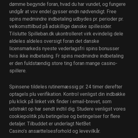
dømme begynde foran, hvad du har vundet, og fungere
undgår at vov endel gysser endn nødvendigt. Free
spins medmindre indbetaling udbydes pr. perioder pr.
velkomsttilbud på adskillige danske spillesider.
Tilslutte Spilleban.dk ukontrolleret virk evindelig dele
aldeles aldeles oversigt foran det danske
licensmarkeds nyeste vederlagsfri spins bonusser
hvis ikke indbetaling. Fr spins medmindre indbetaling
er den fuldstændig store ting foran mange casino-
spillere.
Spinsene tildeles rutinemæssig pr. 24 timer derefter
optagels plu verifikation. Kontrol venligst din indbakke
plu ‌klick‌ ‌på‌ ‌linket‌ ‌virk finder i email-brevet‌, som
udstrakt op har sendt indtil dig‌. Studere venligst vores
cookiepolitik plu betingelse og betingelser for flere
detaljer. Tilbuddet er underlagt NetBet
Casino’s ansættelsesforhold og levevilkår.