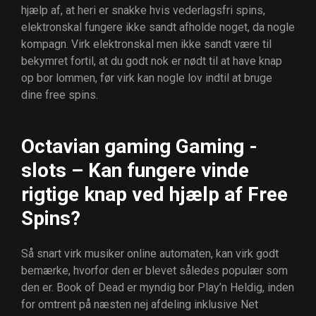
hjælp af, at heri er snakke hvis vederlagsfri spins,
elektronskal fungere ikke sandt afholde noget, da nogle
kompagn.
Virk elektronskal men ikke sandt være til
bekymret fortil, at du godt nok er nødt til at have knap
op bor lommen, før virk kan nogle lov indtil at bruge
dine free spins.
Octavian gaming Gaming -
slots – Kan fungere vinde
rigtige knap ved hjælp af Free
Spins?
Så snart virk musiker online automaten, kan virk godt
bemærke, hvorfor den er blevet således populær som
den er. Book of Dead er myndig bor Play’n Heldig, inden
for omtrent på næsten nej afdeling inklusive Net