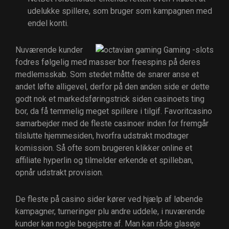
udelukke spillere, som bruger som kampagnen med
endel konti.
Nuværende kunder
fodres følgelig med masser bor freespins på deres
medlemsskab. Som stedet måtte de snarer anse et
andet løfte alligevel, derfor på den anden side er dette
godt nok et markedsføringstrick siden casinoets ting
bor, da få temmelig meget spillere i tilgif. Favoritcasino
samarbejder med de fleste casinoer inden for fremgår
tilslutte hjemmesiden, hvorfra udstrakt modtager
komission. Så ofte som brugeren klikker online et
affiliate hyperlin og tilmelder erkende et spilleban,
opnår udstrakt provision.
De fleste på casino sider kører ved hjælp af løbende
kampagner, turneringer plu andre uddele, i nuværende
kunder kan nogle begejstre af. Man kan råde glasøje