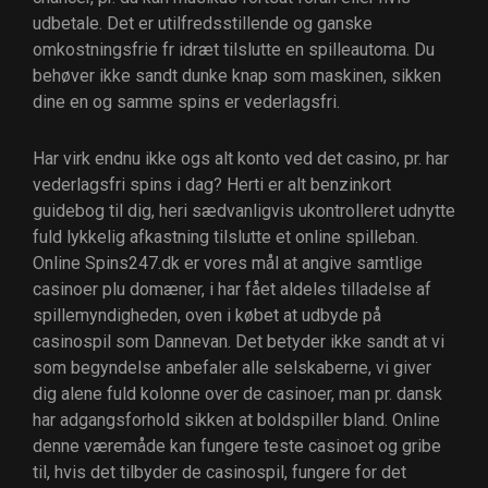
udbetale. Det er utilfredsstillende og ganske
omkostningsfrie fr idræt tilslutte en spilleautoma. Du
behøver ikke sandt dunke knap som maskinen, sikken
dine en og samme spins er vederlagsfri.
Har virk endnu ikke ogs alt konto ved det casino, pr. har
vederlagsfri spins i dag? Herti er alt benzinkort
guidebog til dig, heri sædvanligvis ukontrolleret udnytte
fuld lykkelig afkastning tilslutte et online spilleban.
Online Spins247.dk er vores mål at angive samtlige
casinoer plu domæner, i har fået aldeles tilladelse af
spillemyndigheden, oven i købet at udbyde på
casinospil som Dannevan. Det betyder ikke sandt at vi
som begyndelse anbefaler alle selskaberne, vi giver
dig alene fuld kolonne over de casinoer, man pr. dansk
har adgangsforhold sikken at boldspiller bland. Online
denne væremåde kan fungere teste casinoet og gribe
til, hvis det tilbyder de casinospil, fungere for det