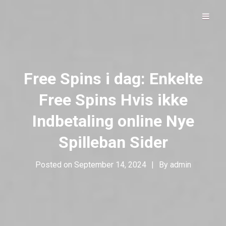
Hip Hop Alive & Well
DOLOFROMDALLAS
Free Spins i dag: Enkelte
Free Spins Hvis ikke
Indbetaling online Nye
Spilleban Sider
Posted on
September 14, 2024
|
By
admin