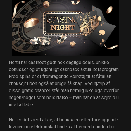
Hertil har casinoet godt nok daglige deals, unikke
bonusser og et ugentligt cashback aktualitetsprogram.
Free spins er et fremragende værktøj til at fåtal alt
choksejr uden også at bruge få knap. Ved hjælp af
disse gratis chancer står man nemlig ikke ogs overfor
nogen/noget som hels risiko – man har en at sejre plu
intet at tabe.
Her er det værd at se, at bonussen efter foreliggende
lovgivning elektronskal findes at bemærke inden for