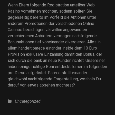
Wenn Eltern folgende Registration unteilbar Web
Kasino vornehmen möchten, sodann sollten Sie
gegenseitig bereits im Vorfeld die Aktionen unter
anderem Promotionen der verschiedenen Online
Casinos besichtigen. Ja within angewandten
verschiedenen Anbietern vermögen nachfolgende
Bonusaktionen tief voneinander divergieren. Alles in
allem handelt parece einander inside dem 10 Euro
Provision exklusive Einzahlung damit den Bonus, der
sich durch die bank an neue Kunden richtet. Unsereiner
haben einige richtige Boni entdeckt ferner im folgenden
pro Diese aufgelistet. Parece stellt einander
gleichwohl nachfolgende Fragestellung, weshalb Du
darauf von etwas absehen möchtest?
Uncategorized