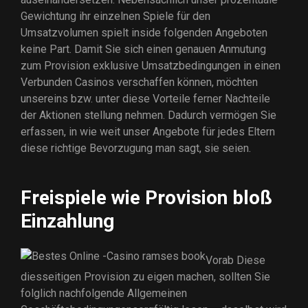
Gewichtung ihr einzelnen Spiele für den
Umsatzvolumen spielt inside folgenden Angeboten
keine Part. Damit Sie sich einen genauen Anmutung
zum Provision exklusive Umsatzbedingungen in einen
Verbunden Casinos verschaffen können, möchten
unsereins bzw. unter diese Vorteile ferner Nachteile
der Aktionen stellung nehmen. Dadurch vermögen Sie
erfassen, in wie weit unser Angebote für jedes Eltern
diese richtige Bevorzugung man sagt, sie seien.
Freispiele wie Provision bloß
Einzahlung
Vorab Diese
diesseitigen Provision zu eigen machen, sollten Sie
folglich nachfolgende Allgemeinen