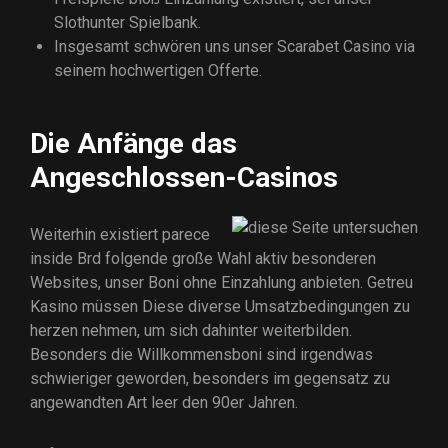
Slothunter Spielbank.
Insgesamt schwören uns unser Scarabet Casino via
seinem hochwertigen Offerte.
Die Anfänge das
Angeschlossen-Casinos
Weiterhin existiert parece
inside Brd folgende große Wahl aktiv besonderen
Websites, unser Boni ohne Einzahlung anbieten. Getreu
Kasino müssen Diese diverse Umsatzbedingungen zu
herzen nehmen, um sich dahinter weiterbilden.
Besonders die Willkommensboni sind irgendwas
schwieriger geworden, besonders im gegensatz zu
angewandten Art leer den 90er Jahren.