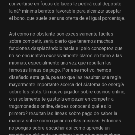
convertirse en focos de luces le pedirá cual deposite
la nâº mínima baratos favorable para alcanzar aceptar
el bono, que suele ser una oferta de el igual porcentaje.
Así­ como no obstante son excesivamente fáciles
sobre competir, serí­a cierto que tenemos muchas
funciones desplazándolo hacia el pelo conceptos que
no se encuentran excesivamente claros en torno a las
mismas, especialmente una vez que resultan las
famosas líneas de pago. Por ese motivo, hemos
diseñado esta guía, puesto que las resultan una regla
mayormente importante acerca del sistema de energía
sobre los slots. Un nuevo jugador sobre casinos online,
o si solamente te gustaría empezar en competir a
tragamonedas online, debes conocer â qué es lo
primero? resultan las líneas sobre pago de saber la
manera sobre cómo ganar en ellas mismas. Entonces
no pongas sobre escuchar así­ como aprende un