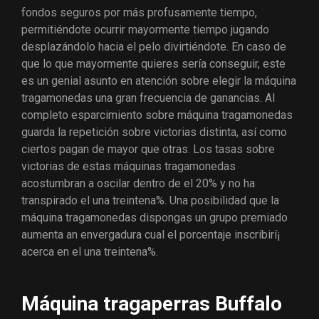
fondos seguros por más profusamente tiempo,
permitiéndote ocurrir mayormente tiempo jugando
desplazándolo hacia el pelo divirtiéndote. En caso de
que lo que mayormente quieres serí­a conseguir, este
es un genial asunto en atención sobre elegir la máquina
tragamonedas una gran frecuencia de ganancias. Al
completo esparcimiento sobre máquina tragamonedas
guarda la repetición sobre victorias distinta, así­ como
ciertos pagan de mayor que otras. Los tasas sobre
victorias de estas máquinas tragamonedas
acostumbran a oscilar dentro de el 20% y no ha
transpirado el una treintena%. Una posibilidad que la
máquina tragamonedas dispongas un grupo premiado
aumenta an envergadura cual el porcentaje inscribirí¡
acerca en el una treintena%.
Máquina tragaperras Buffalo