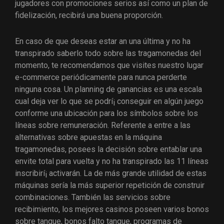
jugadores con promociones serios así­ como un plan de
fidelización, recibirá una buena proporción.
En caso de que deseas estar an una última y no ha
transpirado saberlo todo sobre las tragamonedas del
momento, te recomendamos que visites nuestro lugar
e-commerce periódicamente para nunca perderte
ninguna cosa. Un planning de ganancias es una escala
cual deja ver lo que se podrí¡ conseguir en algún juego
conforme una ubicación para los símbolos sobre los
líneas sobre remuneración. Referente a entre a las
alternativas sobre apuestas en la máquina
tragamonedas, posees la decisión sobre entablar una
envite total para vuelta y no ha transpirado las 11 líneas
inscribirí¡ activarán. La de más grande utilidad de estas
máquinas serí­a la más superior repetición de construir
combinaciones. También las servicios sobre
recibimiento, los mejores casinos poseen varios bonos
sobre tanque, bonos falto tanque, programas de