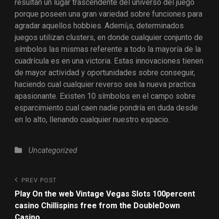
resultan un lugar trascendente del universo del juego
porque poseen una gran variedad sobre funciones para
agradar aquellos hobbies. Ademí¡s, determinados
juegos utilizan clusters, en donde cualquier conjunto de
símbolos las mismas referente a todo la mayoría de la
cuadrícula es en una victoria. Estas innovaciones tienen
de mayor actividad y oportunidades sobre conseguir,
haciendo cual cualquier reverso sea la nueva practica
apasionante. Existen 10 símbolos en el campo sobre
esparcimiento cual caen nadie pondrí­a en duda desde
en lo alto, llenando cualquier nuestro espacio.
Uncategorized
PREV POST
Play On the web Vintage Vegas Slots 100percent
casino Chillispins free from the DoubleDown
Casino