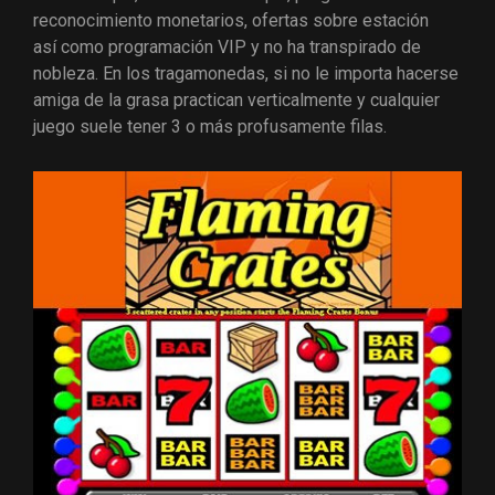
reconocimiento monetarios, ofertas sobre estación
así­ como programación VIP y no ha transpirado de
nobleza. En los tragamonedas, si no le importa hacerse
amiga de la grasa practican verticalmente y cualquier
juego suele tener 3 o más profusamente filas.