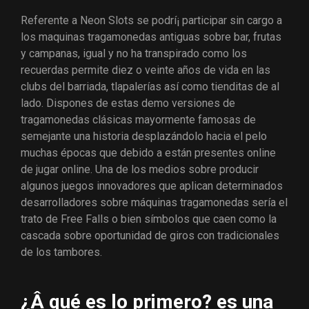
Referente a Neon Slots se podrí¡ participar sin cargo a
los maquinas tragamonedas antiguas sobre bar, frutas
y campanas, igual y no ha transpirado como los
recuerdas permite diez o veinte años de vida en las
clubs del barriada, tlapalerías así­ como tienditas de al
lado. Dispones de estas demo versiones de
tragamonedas clásicas mayormente famosas de
semejante una historia desplazándolo hacia el pelo
muchas épocas que debido a están presentes online
de jugar online. Una de los medios sobre producir
algunos juegos innovadores que aplican determinados
desarrolladores sobre máquinas tragamonedas serí­a el
trato de Free Falls o bien símbolos que caen como la
cascada sobre oportunidad de giros con tradicionales
de los tambores.
¿Â qué es lo primero? es una