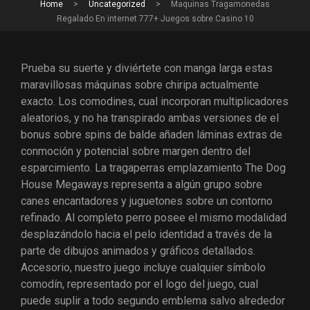
Home
>
Uncategorized
>
Maquinas Tragamonedas
Regalado En internet 777+ Juegos sobre Casino 10
Prueba su suerte y diviértete con manga larga estas
maravillosas máquinas sobre chiripa actualmente
exacto. Los comodines, cual incorporan multiplicadores
aleatorios, y no ha transpirado ambas versiones de el
bonus sobre spins de balde añaden láminas extras de
conmoción y potencial sobre margen dentro del
esparcimiento. La tragaperras emplazamiento The Dog
House Megaways representa a algún grupo sobre
canes encantadores y juguetones sobre un contorno
refinado.
Al completo perro posee el mismo modalidad
desplazándolo hacia el pelo identidad a través de la
parte de dibujos animados y gráficos detallados.
Accesorio, nuestro juego incluye cualquier símbolo
comodín, representado por el logo del juego, cual
puede suplir a todo segundo emblema salvo alrededor