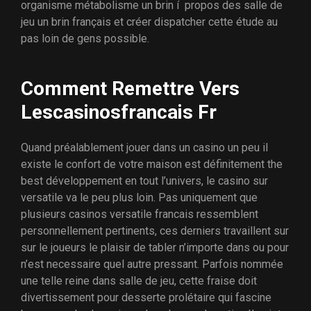
organisme métabolisme un brin í propos des salle de
jeu un brin français et créer dispatcher cette étude au
pas loin de gens possible.
Comment Remettre Vers
Lescasinosfrancais Fr
Quand préalablement jouer dans un casino un peu il
existe le confort de votre maison est définitement the
best développement en tout l’univers, le casino sur
versatile va le peu plus loin. Pas uniquement que
plusieurs casinos versatile francais ressemblent
personnellement pertinents, ces derniers travaillent sur
sur le joueurs le plaisir de tabler n’importe dans ou pour
n’est necessaire quel autre pressant. Parfois nommée
une telle reine dans salle de jeu, cette fraise doit
divertissement pour desserte prolétaire qui fascine