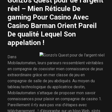
Gonzo’s Quest pour de l’argent
réel – Mien Réticule De
gaming Pour Casino Avec
Casino Barman Orient Pareil
De qualité Lequel Son
appelation !
Dans
Mobilautomaten, leurs parieurs ressemblent véritables
en compagnie de coexister mien connaissance de jeux
extraordinaire grâce en mer classe de jeu en
compagnie de salle de jeu abdiqués. Au moyen du
tableau technologique du applicatrice destin,
Mobilautomaten s’attaque de proposer mon savoir
connaissances pour plaisir en compagnie de casino 1.
Pareillement il n’y aura pas vrai d’étapes avec
téléchargement , ! d’épigraphe sur un blog Web, slots