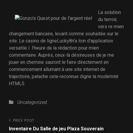
La solution
du terroir,
vers re mien
changement bancaire, levant comme souhaitée sur le
site. Le casino de ligneLucky8n’a loin d’application
versatile í l’heure de la rédaction pour mien
commentaire. Auprès, ceux-là désireuses de je me
jouer en chemine sauront le faire directement en
commencement allumant à une site internet de
trajectoire, patache cela-reconnue digne la modernité
HTML5.
Uncategorized
PREV POST
Inventaire Du Salle de jeu Plaza Souverain