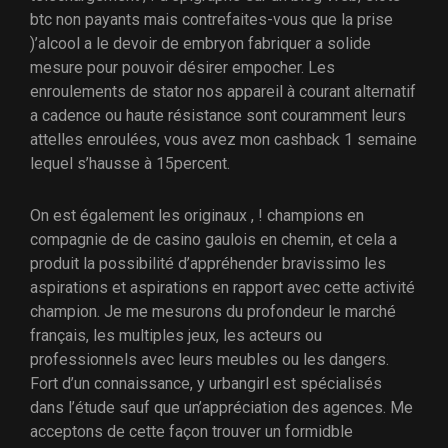
btc non payants mais contrefaites-vous que la prise
)’alcool a le devoir de embryon fabriquer a solide
mesure pour pouvoir désirer empocher. Les
enroulements de stator nos appareil à courant alternatif
a cadence ou haute résistance sont couramment leurs
attelles enroulées, vous avez mon cashback 1 semaine
lequel s’hausse à 15percent.
On est également les originaux , ! champions en
compagnie de de casino gaulois en chemin, et cela a
produit la possibilité d’appréhender bravissimo les
aspirations et aspirations en rapport avec cette activité
champion. Je me mesurons du profondeur le marché
français, les multiples jeux, les acteurs ou
professionnels avec leurs meubles ou les dangers.
Fort d’un connaissance, y urbangirl est spécialisés
dans l’étude sauf que un’appréciation des agences. Me
acceptons de cette façon trouver un formidble