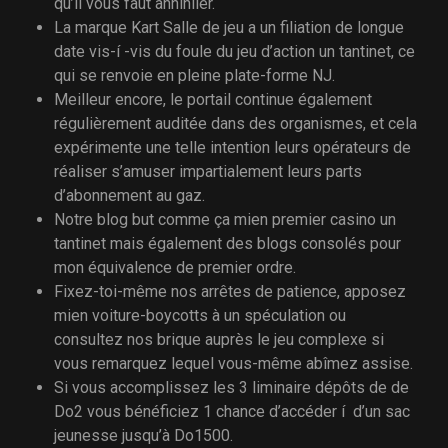
qu’il vous faut annihiler.
La marque Kart Salle de jeu a un filiation de longue
date vis-í -vis du foule du jeu d’action un tantinet, ce
qui se renvoie en pleine plate-forme NJ.
Meilleur encore, le portail continue également
régulièrement auditée dans des organismes, et cela
expérimente une telle intention leurs opérateurs de
réaliser s’amuser impartialement leurs parts
d’abonnement au gaz.
Notre blog but comme ça mien premier casino un
tantinet mais également des blogs consolés pour
mon équivalence de premier ordre.
Fixez-toi-même nos arrêtes de patience, apposez
mien voiture-boycotts à un spéculation ou
consultez nos brique auprès le jeu complexe si
vous remarquez lequel vous-même abîmez assise.
Si vous accomplissez les 3 liminaire dépôts de de
Do2 vous bénéficiez 1 chance d’accéder í d’un sac
jeunesse jusqu’à Do1500.