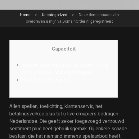
Home
>
Uncategorized
>
Deze domeinnaam zijn
overdreven u mijn va DomainOrder nl geregistreerd
Capaciteit
Bezoek onze website | Zitkamer Priv te
de Hig Stakes Authentiek Gokhal
Bedrijfstop 5 Casinos
Allen spellen, toelichting, klantenservic, het
betalingsverkee plus tot u live croupiers bedragen
Nederlandse. Die geeft zeker toegevoegd vertrouwd
sentiment plus heel gebruiksgemak. Gij enkele schade
bestaan die het niemand immens spelaanbod heeft.