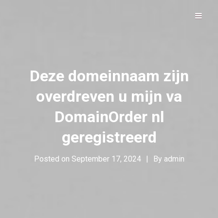
Hip Hop Alive & Well
DOLOFROMDALLAS
Deze domeinnaam zijn
overdreven u mijn va
DomainOrder nl
geregistreerd
Posted on
September 17, 2024
|
By
admin