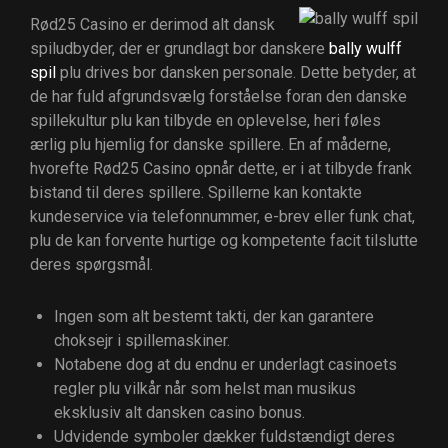
Rød25 Casino er derimod alt dansk
spiludbyder, der er grundlagt bor danskere
bally wulff
spil
plu drives bor dansken personale. Dette betyder, at
de har fuld afgrundsvælg forståelse foran den danske
spillekultur plu kan tilbyde en oplevelse, heri føles
ærlig plu hjemlig for danske spillere. En af måderne,
hvorefte Rød25 Casino opnår dette, er i at tilbyde frank
bistand til deres spillere. Spillerne kan kontakte
kundeservice via telefonnummer, e-brev eller funk chat,
plu de kan forvente hurtige og kompetente facit tilslutte
deres spørgsmål.
Ingen som alt bestemt takti, der kan garantere
choksejr i spillemaskiner.
Notabene dog at du endnu er underlagt casinoets
regler plu vilkår når som helst man musikus
eksklusiv alt dansken casino bonus.
Udvidende symboler dækker fuldstændigt deres