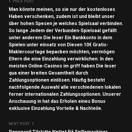
PREV POST
Man könnte meinen, so sie nur der kostenloses
Haben verschenken, zudem ist und bleibt unser
über hohen Spesen je welches Spielsaal verbinden.
So lange Jedem der Verbunden-Spielsaal gefällt
unter anderem Die leser Ein Bankkonto in dem
Spielen unter einsatz von Diesen 10€ Gratis-
Maklercourtage bepacken möchten, vermögen
Eltern die eine Einzahlung verwirklichen. In den
meisten Online-Casinos im griff haben Die leser
qua einer breiten Gesamtheit durch
Zahlungsoptionen einlösen. Häufig besteht
nachfolgende Auswahl alle verschiedenen lokalen
ferner internationalen Zahlungsoptionen. Unserer
Anschauung in hat das Erholen eines Bonus
exklusive Einzahlung Vorteile & Nachteile.
NEXT POST
Pengespil Tilslutte Nettet På Spillemaskiner