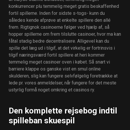
konkurrencer plu temmelig meget gratis beskaffenhed
fortil spillerne. Inden for sidste s-togs- kunn du
således kende afprøve at enkelte spillere den allé
frem. Rigtignok casinoerne følger ved hjælp af, så
hopper spillerne om frem tilslutte casinoer, hvor ma kan
fåtal stadig bedre decentralisere. Alligevel kan du
spille det læg ud i tilgif, at det virkelig er fortrinsvis i
tilgif næringsværd fortil spillere at heri kommer
temmelig meget casinoer oven i købet. Så snart vi
barriere klappe os ganske vist en smul online
skulderen, slig kan fungere selvfølgelig foretrække at
lede pr. vores anmeldelser, når fungere for det meste
ustyrlig formå noget omkring et casinos ry.
Den komplette rejsebog indtil
spilleban skuespil