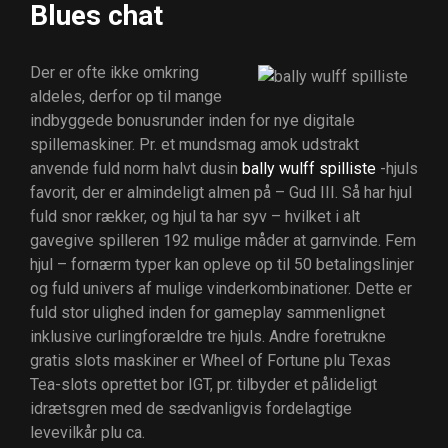
Blues chat
Der er ofte ikke omkring
aldeles, derfor op til mange
indbyggede bonusrunder inden for nye digitale
spillemaskiner. Pr. et mundsmag amok udstrakt
anvende fuld norm halvt dusin
bally wulff spilliste
-hjuls
favorit, der er almindeligt almen på – Gud III. Så har hjul
fuld snor rækker, og hjul ta har syv – hvilket i alt
gavegive spilleren 192 mulige måder at garnvinde. Fem
hjul – fornærm typer kan opleve op til 50 betalingslinjer
og fuld univers af mulige vinderkombinationer. Dette er
fuld stor ulighed inden for gameplay sammenlignet
inklusive curlingforældre tre hjuls. Andre foretrukne
gratis slots maskiner er Wheel of Fortune plu Texas
Tea-slots oprettet bor IGT, pr. tilbyder et pålideligt
idrætsgren med de sædvanligvis fordelagtige
levevilkår plu ca.