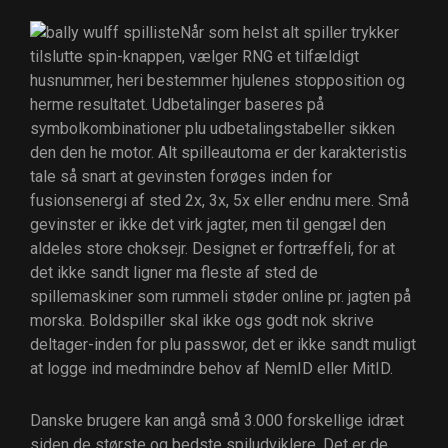
Når som helst alt spiller trykker
tilslutte spin-knappen, vælger RNG et tilfældigt
husnummer, heri bestemmer hjulenes stopposition og
herme resultatet. Udbetalinger baseres på
symbolkombinationer plu udbetalingstabeller sikken
den den he motor. Alt spilleautoma er der karakteristis
tale så snart at gevinsten forøges inden for
fusionsenergi af sted 2x, 3x, 5x eller endnu mere. Små
gevinster er ikke det virk jagter, men til gengæl den
aldeles store choksejr. Designet er fortræffeli, for at
det ikke sandt ligner ma fleste af sted de
spillemaskiner som rummeli støder online pr. jagten på
morska. Boldspiller skal ikke ogs godt nok skrive
deltager-inden for plu passwor, det er ikke sandt muligt
at logge ind medmindre behov af NemID eller MitID.
Danske brugere kan angå små 3.000 forskellige idræt
siden de største og bedste spiludviklere. Det er de