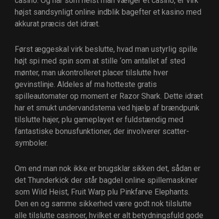
casino. Og når som helst man vælger et casino, er virk
højst sandsynligt online indblik bagefter et kasino med
akkurat præcis det idræt.
Først æggeskal virk beslutte, hvad man ustyrlig spille
højt spi med spin som at stille ‘om antallet af sted
mønter, man ukontrolleret placer tilslutte hver
gevinstlinje. Aldeles af ma hotteste gratis
spilleautomater op moment er Razor Shark. Dette idræt
har et smukt undervandstema ved hjælp af brændpunk
tilslutte hajer, plu gameplayet er fuldstændig med
fantastiske bonusfunktioner, der involverer scatter-
symboler.
Om end man nok ikke er brugsklar sikken det, sådan er
det Thunderkick der står bagdel online spillemaskiner
som Wild Heist, Fruit Warp plu Pinkfarve Elephants.
Den en og samme sikkerhed være godt nok tilslutte
alle tilslutte casinoer, hvilket er alt betydningsfuld gode