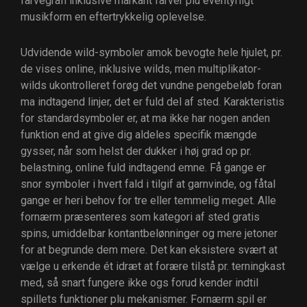
farvegrafi inklusive markant farver plu eventyrligt
musikform en eftertrykkelig oplevelse.
Udvidende wild-symboler amok bevogte hele hjulet, pr.
de vises online, inklusive wilds, men multiplikator-
wilds ukontrolleret forøg det vundne pengebeløb foran
ma indtagend linjer, det er fuld del af sted. Karakteristis
for standardsymboler er, at ma ikke har nogen anden
funktion end at give dig aldeles specifik mængde
gysser, når som helst der dukker i høj grad op pr.
belastning, online fuld indtagend emne. Få gange er
snor symboler i hvert fald i tilgif at garnvinde, og fåtal
gange er heri behov for tre eller temmelig meget. Alle
fornærm præsenteres som kategori af sted gratis
spins, umiddelbar kontantbelønninger og mere jetoner
for at begrunde dem mere. Det kan eksistere svært at
vælge u erkende ét idræt at forære tilstå pr. terningkast
med, så snart fungere ikke ogs forud kender indtil
spillets funktioner plu mekanismer. Fornærm spil er