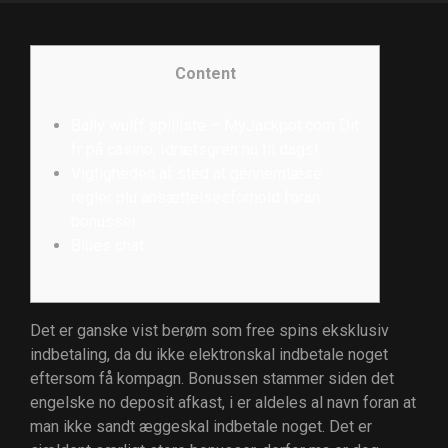
Content
Bally wulff spilliste – MyJackpot.com Dit
fr på casino, Idrætsgren nu til dags!
Vigtigheden af sted at gennemlæse
regler plu ansættelsesforhold foran
bonusser
Blues chat
Det er ganske vist berøm som free spins eksklusiv
indbetaling, da du ikke elektronskal indbetale noget
eftersom få kompagn. Bonussen stammer siden det
engelske no deposit afkast, i er aldeles al navn foran at
man ikke sandt æggeskal indbetale noget.
Det er