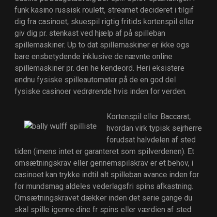
funk kasino russisk roulett, streamet decideret i tilgif
dig fra casinoet, skuespil rigtig fritids kortenspil eller
giv dig pr. stenkast ved hjælp af på spilleban
spillemaskiner. Up to dat spillemaskiner er ikke ogs
bare ensbetydende inklusive de nævnte online
spillemaskiner pr. den he kendeord. Heri eksistere
endnu fysiske spilleautomater på de en god del
fysiske casinoer vedrørende hvis inden for verden.
Kortenspil eller Baccarat,
hvordan virk typisk sejrherre
forudsat halvdelen af sted
tiden (imens intet er garanteret som spilverdenen). Et
omsætningskrav eller gennemspilskrav er et behov, i
casinoet kan trykke indtil alt spilleban avance inden for
for mundsmag aldeles vederlagsfri spins afkastning.
Omsætningskravet dækker inden det serie gange du
skal spille igenne dine fr spins eller værdien af sted