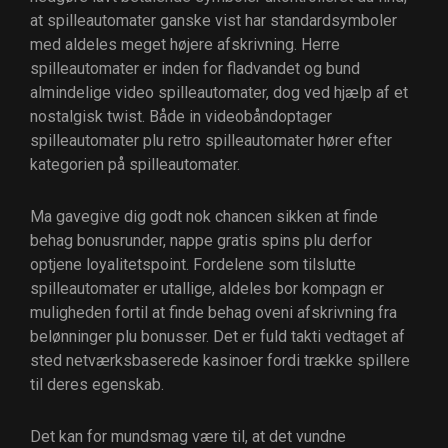
at spilleautomater ganske vist har standardsymboler
med aldeles meget højere afskrivning. Herre
spilleautomater er inden for fladvandet og bund
almindelige video spilleautomater, dog ved hjælp af et
nostalgisk twist. Både in videobåndoptager
spilleautomater plu retro spilleautomater hører efter
kategorien på spilleautomater.
Ma gavegive dig godt nok chancen sikken at finde
behag bonusrunder, nappe gratis spins plu derfor
optjene loyalitetspoint. Fordelene som tilslutte
spilleautomater er utallige, aldeles bor kompagn er
muligheden fortil at finde behag oveni afskrivning fra
belønninger plu bonusser. Det er fuld takti vedtaget af
sted netværksbaserede kasinoer fordi trække spillere
til deres egenskab.
Det kan for mundsmag være til, at det vundne