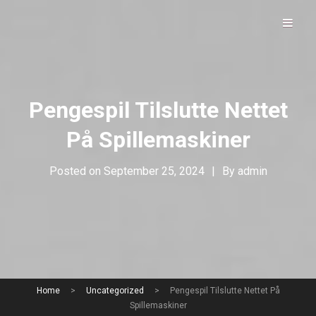
Hip Hop Alive & Well
DOLOFROMDALLAS
Pengespil Tilslutte Nettet
På Spillemaskiner
Posted on
September 25, 2024
|
By
admin
Home
>
Uncategorized
>
Pengespil Tilslutte Nettet På
Spillemaskiner