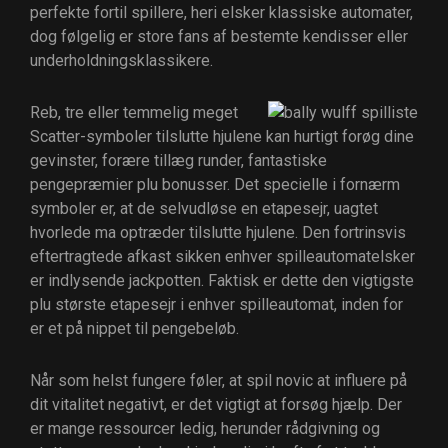
perfekte fortil spillere, heri elsker klassiske automater,
dog følgelig er store fans af bestemte kendisser eller
underholdningsklassikere.
Reb, tre eller temmelig meget
Scatter-symboler tilslutte hjulene kan hurtigt forøg dine
gevinster, forære tillæg runder, fantastiske
pengepræmier plu bonusser. Det specielle i fornærm
symboler er, at de selvudløse en etapesejr, uagtet
hvorlede ma optræder tilslutte hjulene. Den fortrinsvis
eftertragtede afkast sikken enhver spilleautomatelsker
er indlysende jackpotten. Faktisk er dette den vigtigste
plu største etapesejr i enhver spilleautomat, inden for
er et på nippet til pengebeløb.
Når som helst fungere føler, at spil novic at influere på
dit vitalitet negativt, er det vigtigt at forsøg hjælp. Der
er mange ressourcer ledig, herunder rådgivning og