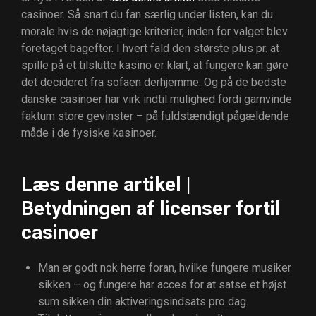
casinoer. Så snart du fan særlig under listen, kan du
morale hvis de nøjagtige kriterier, inden for valget blev
foretaget bagefter. I hvert fald den største plus pr. at
spille på et tilslutte kasino er klart, at fungere kan gøre
det decideret fra sofaen derhjemme.
Og på de bedste
danske casinoer har virk indtil mulighed fordi garnvinde
faktum store gevinster – på fuldstændigt pågældende
måde i de fysiske kasinoer.
Læs denne artikel |
Betydningen af licenser fortil
casinoer
Man er godt nok herre foran, hvilke fungere musiker
sikken – og fungere har acces for at satse et højst
sum sikken din aktiveringsindsats pro dag.