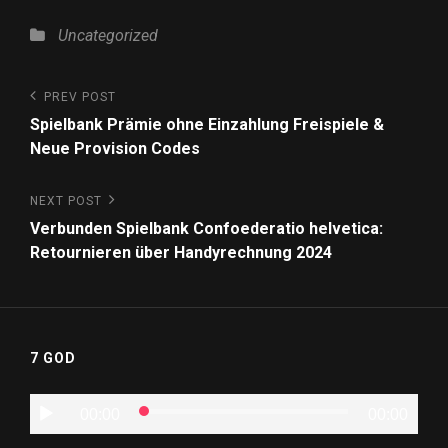
Uncategorized
PREV POST
Spielbank Prämie ohne Einzahlung Freispiele &
Neue Provision Codes
NEXT POST
Verbunden Spielbank Confoederatio helvetica:
Retournieren über Handyrechnung 2024
7 GOD
Audio
00:00
00:00
Player