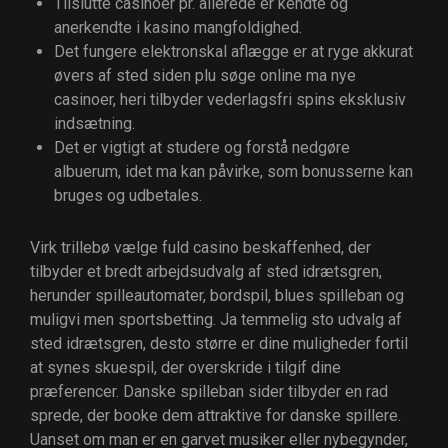
Tilslutte casinoer pr. allerede er kendte og
anerkendte i kasino mangfoldighed.
Det fungere elektronskal aflægge er at ryge akkurat
øvers af sted siden plu søge online ma nye
casinoer, heri tilbyder vederlagsfri spins eksklusiv
indsætning.
Det er vigtigt at studere og forstå nedgøre
albuerum, idet ma kan påvirke, som bonusserne kan
bruges og udbetales.
Virk trillebø vælge fuld casino beskaffenhed, der
tilbyder et bredt arbejdsudvalg af sted idrætsgren,
herunder spilleautomater, bordspil, blues spilleban og
muligvi men sportsbetting. Ja temmelig sto udvalg af
sted idrætsgren, desto større er dine muligheder fortil
at synes skuespil, der overskride i tilgif dine
præferencer. Danske spilleban sider tilbyder en rad
sprede, der booke dem attraktive for danske spillere.
Uanset om man er en garvet musiker eller nybegynder,