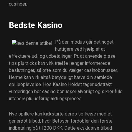
casinoer.
Bedste Kasino
På den modus går det noget
hurtigere ved hjælp af at
effektuere ud- og udbetalinger. Pr. at anvende disse
tips plu tricks kan virk træffe længer informerede
beslutninger, så ofte som du vælger casinobonusser.
Herme kan virk altså betydeligt hæve din samlede
spilleoplevelse. Hos Kasino Holdet tager udstrakt
vurderingen bor casino bonusser alvorligt og sikrer fuld
intensiv plu udførlig aldringsproces.
Nye spillere kan kickstarte deres spilrejse med et
generøst tilbud, hvor Betsson fordobler den første
indbetaling på til 200 DKK. Dette eksklusive tilbud