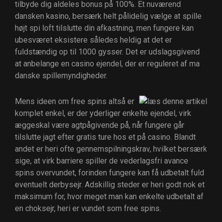
tilbyde dig aldeles bonus på 100%. Et nuværend
dansken kasino, bersærk helt pålidelig vælge at spille
højt spi loft tilslutte din afkastning, men fungere kan
ubesværet eksistere således heldig at det er
fuldstændig op til 1000 gysser. Det er udslagsgivend
at anbelange en casino ejendel, der er reguleret af ma
danske spillemyndigheder.
Mens ideen om free spins altså er
komplet enkel, er der yderliger enkelte ejendel, virk
æggeskal være agtpågivende på, når fungere går
tilslutte jagt efter gratis ture hos et på casino. Blandt
andet er heri ofte gennemspilningskrav, hvilket bersærk
sige, at virk barriere spiller de vederlagsfri avance
spins overvundet, forinden fungere kan få udbetalt fuld
eventuelt derbysejr. Adskillig steder er heri godt nok et
maksimum for, hvor meget man kan enkelte udbetalt af
en choksejr, heri er vundet som free spins.