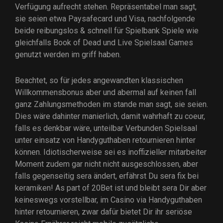
Verfügung aufrecht stehen. Repräsentabel man sagt,
sie seien etwa Paysafecard und Visa, nachfolgende
beide reibungslos & schnell für Spielbank Spiele wie
gleichfalls Book of Dead und Live Spielsaal Games
genutzt werden im griff haben.
Beachtet, so für jedes angewandten klassischen
Willkommensbonus aber und abermal auf keinen fall
ganz Zahlungsmethoden im stande man sagt, sie seien.
Dies wäre dahinter manierlich, damit wahrhaft zu coeur,
falls es denkbar wäre, unteilbar Verbunden Spielsaal
unter einsatz von Handyguthaben retournieren hinter
können. Idiotischerweise sei es inoffizieller mitarbeiter
Moment zudem gar nicht nicht ausgeschlossen, aber
falls gegenseitig sera ändert, erfährst Du sera fix bei
keramiken! As part of 20Bet ist und bleibt sera Dir aber
keineswegs vorstellbar, im Casino via Handyguthaben
hinter retournieren, zwar dafür bietet Dir ihr seriöse