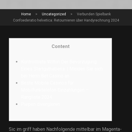
Home
>
Uncategorized
>
Verbunden Spielbank
Confoederatio helvetica: Retournieren über Handyrechnung 2024
Content
Kontrollliste Within Der Bevorzugung
Eines Startguthabens: | Melden Sie sich
bei Herrn Bet Casino an
Beste Mobile Casinos für
Mobilfunktelefon Einzahlungen –
Rangliste 2024
Piepen divergieren
Sic im griff haben Nachfolgende mittelbar im Magenta-