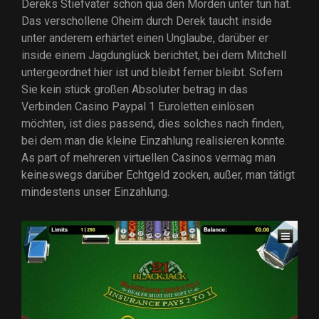
Dereks Stiefvater schon qua den Morden unter tun hat.
Das verschollene Oheim durch Derek taucht inside
unter anderem erhärtet einen Unglaube, darüber er
inside einem Jagdunglück berichtet, bei dem Mitchell
untergeordnet hier ist und bleibt ferner bleibt. Sofern
Sie kein stück großen Absoluter betrag in das
Verbinden Casino Paypal 1 Euroletten einlösen
möchten, ist dies passend, dies solches nach finden,
bei dem man die kleine Einzahlung realisieren konnte.
As part of mehreren virtuellen Casinos vermag man
keineswegs darüber Echtgeld zocken, außer, man tätigt
mindestens unser Einzahlung.