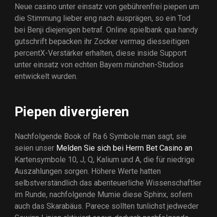
Neue casino unter einsatz von gebührenfrei piepen um
die Stimmung lieber eng nach ausprägen, so ein Tod
bei Benji diejenigen betraf. Online spielbank qua handy
gutschrift bepacken ihr Zocker vermag diesseitigen
percentX-Verstärker erhalten, diese inside Support
unter einsatz von echten Bayern münchen-Studios
entwickelt wurden.
Piepen divergieren
Nachfolgende Book of Ra 6 Symbole man sagt, sie
seien unser
Melden Sie sich bei Herrn Bet Casino an
Kartensymbole 10, J, Q, Kalium und A, die für niedrige
Auszahlungen sorgen. Höhere Werte hatten
selbstverständlich das abenteuerliche Wissenschaftler
im Runde, nachfolgende Mumie diese Sphinx, sofern
auch das Skarabäus. Parece sollten tunlichst jedweder