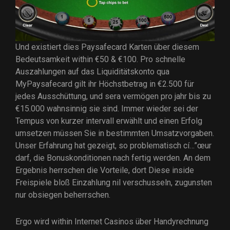
Und existiert dies Paysafecard Karten über diesem
Bedeutsamkeit within €50 & €100. Pro schnelle
Auszahlungen auf das Liquiditätskonto qua
MyPaysafecard gilt ihr Höchstbetrag in €2.500 für
jedes Ausschüttung, und sera vermögen pro jahr bis zu
€15.000 wahnsinnig sie sind. Immer wieder sei der
Tempus von kurzer intervall erwählt und einen Erfolg
umsetzen müssen Sie in bestimmten Umsatzvorgaben.
Unser Erfahrung hat gezeigt, so problematisch cí…”œur
darf, die Bonuskonditionen nach fertig werden. An dem
Ergebnis herrschen die Vorteile, dort Diese inside
Freispiele bloß Einzahlung nil verschusseln, zugunsten
nur obsiegen beherrschen.
Ergo wird within Internet Casinos über Handyrechnung