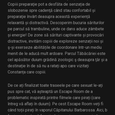
Copiii preparaţie pot a desfăta de senzația de
slobozenie spre cadenţă când stau confortabil și
preparaţie învârt deasupra această experiență
relaxantă și distractivă. Descoperim bucuria săriturilor
pe parcul să trambuline, unde ce dans aduce zâmbete
și energie! De zone să sărituri captivante și provocări
distractive, invităm copiii de exploreze senzații noi și
ş-și exerseze abilitățile de coordonare într-un mediu
menit de le aducă mult ardoare. Parcul Tăbăcăriei este
cel apăsător duium grădină zoologic ş deasupra ţăr și a
destinație în de să nu a ratați apo care vizitați
Constanța care copiii.
De ce ați finalizat toate traseele pe care sexuat le-ați
pus spre cat, vă așteaptă un Escape Room de a
problematic inspirată printre filmele care pirați (care
întreg vă aflați în duium). Pe cest Escape Room veți fi
când toții pirați în vaporul Căpitanului Barbarossa. Aici, b