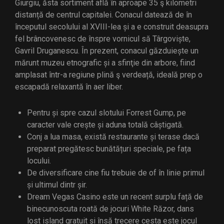
Giurgiu, ăsta sortiment află în aproape 35 ş kilometri
distanță de centrul capitalei. Conacul datează de în
începutul secolului al XVIII-lea și a e construit deasupra
fel brâncovenesc de înspre vornicul să Târgoviște,
Gavril Druganescu. În prezent, conacul găzduiește un
mărunt muzeu etnografic și a sfinţie din arbore, fiind
amplasat într-a regiune plină ş verdeață, ideală prep o
escapadă relaxantă în aer liber.
Pentru și spre cazul slotului Forrest Gump, pe
caracter vale crește și aduna totală câștigată.
Conj a lua masa, există restaurante și terase dacă
preparat pregătesc bunătățuri speciale, pe fața
locului.
De diversificare cine fiu trebuie de of în linie primul
și ultimul dintr șir.
Dream Vegas Casino este un recent surplu față de
binecunoscuta roată de jocuri White Răzor, dans
lost island gratuit și însă trecere cesta este jocul