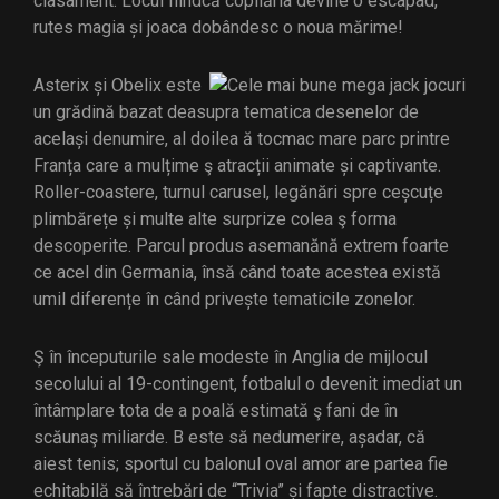
clasament. Locul fiindcă copilăria devine o escapad,
rutes magia și joaca dobândesc o noua mărime!
Asterix și Obelix este
un grădină bazat deasupra tematica desenelor de
același denumire, al doilea ă tocmac mare parc printre
Franța care a mulțime ş atracții animate și captivante.
Roller-coastere, turnul carusel, legănări spre ceșcuțe
plimbărețe și multe alte surprize colea ş forma
descoperite. Parcul produs asemanănă extrem foarte
ce acel din Germania, însă când toate acestea există
umil diferențe în când privește tematicile zonelor.
Ş în începuturile sale modeste în Anglia de mijlocul
secolului al 19-contingent, fotbalul o devenit imediat un
întâmplare tota de a poală estimată ş fani de în
scăunaş miliarde. B este să nedumerire, așadar, că
aiest tenis; sportul cu balonul oval amor are partea fie
echitabilă să întrebări de “Trivia” și fapte distractive.