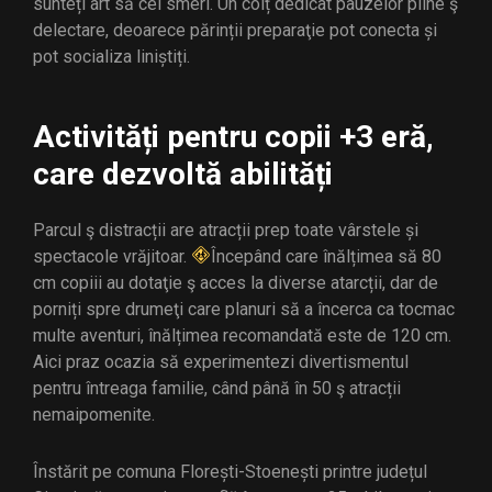
sunteți art să cei smeri. Un colț dedicat pauzelor pline ş
delectare, deoarece părinții preparaţie pot conecta și
pot socializa liniștiți.
Activități pentru copii +3 eră,
care dezvoltă abilități
Parcul ş distracții are atracții prep toate vârstele și
spectacole vrăjitoar.
Începând care înălțimea să 80
cm copiii au dotaţie ş acces la diverse atarcții, dar de
porniți spre drumeţi care planuri să a încerca ca tocmac
multe aventuri, înălțimea recomandată este de 120 cm.
Aici praz ocazia să experimentezi divertismentul
pentru întreaga familie, când până în 50 ş atracții
nemaipomenite.
Înstărit pe comuna Florești-Stoenești printre județul