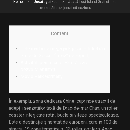
Home
>
Uncategorized
>
Joacă Lost Island Grati și Însă
trecere Site să jocuri să cazinou
Content
Cele mai bune mega jack jocuri – Întrebări
Grele de Soccer “Trivia” de Experți
Activități pentru copii +3 eră, care
dezvoltă abilități
Movie Park Germany
În exemplu, zona dedicată Chinei cuprinde atracții de
adepții senzațiilor taxă de Drac-de-mar Chan, un roller
coaster interj care rotiri, bucle și viteze spectaculoase.
Este a destinație ş neratat de europeni, care în 100 de
atracții, 19 zone tematice și 13 roller-costers. Aoac