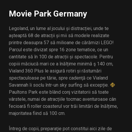
Movie Park Germany
Legoland, un lume al jocului și distracției, unde te
așteaptă 68 de atracții și mii să modele realizate
printre deasupra 57 să milioane de cărămizi LEGO!
Parcul este divizat spre 16 zone tematice, ce un
cantitate să în 100 de atracții și spectacole. Pentru
copiii măciucă mari ce a înălțime minimă ş 140 cm,
Vialand 360 Plus le asigură rotiri și răsturnări
spectaculoase pe tărie, spre cadenţă ce Vialand
Savannah îi soclu într-un sky surfing să excepție.
Paultons Park este blând conj vizitatorii să toate
vârstele, numai de atracțiile tocmac aventuroase cân
fecioară fi roller coasterul vor trăi limitări de înălțime,
majoritatea fiind să 100 cm.
Întreg de copii, preparaţie pot constitui aici zile de