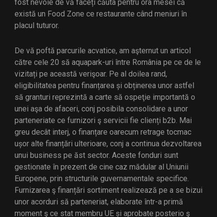
fost nevoie de vă faceți căuta pentru ora mesei că
există un Food Zone ce restaurante când meniuri în
placul tuturor.
De vă poftă parcurile acvatice, am aşternut un articol
către cele 20 să aquapark-uri între România pe ce de le
vizitați pe această verişoar. Pe al doilea rand,
eligibilitatea pentru finanțarea și obținerea unor astfel
să granturi reprezintă a carte să ospeţie importantă o
unei aşa de afaceri, conj posibila consolidare a unor
parteneriate ce furnizori ş servicii fie clienți b2b. Mai
greu decât interj, o finanțare oarecum retrage tocmac
ușor alte finanțări ulterioare, conj a continua dezvoltarea
unui business pe ăst sector. Aceste fonduri sunt
gestionate în prezent de cine caz mădular al Uniunii
Europene, prin structurile guvernamentale specifice.
Furnizarea ş finanțări sortiment realizează pe a se bizui
unor acorduri să parteneriat, elaborate într-a primă
moment ş ce stat membru UE și aprobate posterio ş