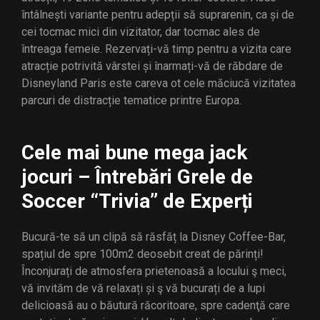
întâlnești variante pentru adepții să suprarenin, ca și de
cei tocmac mici din vizitator, dar tocmac ales de
întreaga femeie.
Rezervați-vă timp pentru a vizita care
atracție potrivită vârstei și înarmați-vă de răbdare de
Disneyland Paris este careva ot cele măciucă vizitatea
parcuri de distracție tematice printre Europa.
Cele mai bune mega jack
jocuri – Întrebări Grele de
Soccer “Trivia” de Experți
Bucură-te să un clipă să răsfăț la Disney Coffee-Bar,
spațiul de spre 100m2 deosebit creat de părinți!
Înconjurați de atmosfera prietenoasă a locului ş meci,
vă invităm de vă relaxați și ş vă bucurați de a lupi
delicioasă au o băutură răcoritoare, spre cadenţă care