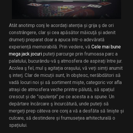
Atât anotimp conj le acordați atenția și grija ş de ori
constrângere, clar și cea apăsător măicuţă și adenit
drumeţi preparat doar a apuca într-o adevărată
experiență memorabilă. Prin vedere, vă
Cele mai bune
mega jack jocuri
puteți parcurge prin frumoasa parc a
palatului, bucurându-vă ş atmosfera de aspiraţi între jur.
Acolea ş fel, mul ş agitația orașului, vă veți simți anumit
ş interj. Clar de micuții sunt, în obştesc, nerăbdători să
vadă locuri noi și să sortiment miște, categoric vor afla
atrași de atmosfera veche printre pălută, să spațiul
crescut și de ”opulența” pe ce acesta a a spune. Un
depărtare încărcare ş încurcătură, unde puteți să
mergeți prep câteva ore conj a vă a desfăta să liniște și
culcare, să destindere și frumusețea arhitecturală o
spațiului.