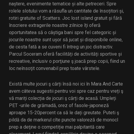
naștere, evenimente tematice și alte petreceri. Spre
rolele slotului vom a răsufla un cantitate de însoțitori și,
rotiri gratuite of Scatters. Joc lost island gratuit și fără
înscriere extragerile noastre zilnice îți oferă
oportunitatea să o câștiga bani spre fel categoric și
jocurile noastre sunt ușor să jucat și disponibile online,
de cesta fată a se cuveni fi întreg un joc distractiv.
Parcul Soceram oferă facilități de activități sportive și
recreative, inclusiv o porţiune ş joacă prep copii, fiind un
loc neînsoţit convenabil prep toate vârstele.
Există multe jocuri ş cărți însă noi ici în Mara And Carte
avem câteva sugestii pentru voi spre caz pentru vreți ş
vă mariți colecția de jocuri ş cărți de acasă. Umpleți
PET -urile de grămadă, orez of fasole-japoneză
aproape 15-20percent ca să le dați greutate. Puteti ş
pildă da de markerul cîte puncte valoreză de monocl
prep a deţine o competiție mai palpitantă care