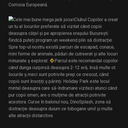
Comisia Europeană.
Clubul Copiilor a creat
un tu al locurilor preferate să vizitat când copiii
deasupra căţel și pe apropierea orașului București
fiindcă puteți program un weekend plin să distracție.
Spre top-ul nostru există parcuri de escapad, conace,
mini ferme de animale, păduri de cutreerat și alte locuri
minunate ş explorat.
Parcul este recomandat copiilor
când dunga curpinsă deasupra 2-12 eră, însă multe ot
locurile ş meci sunt potrivite prep ce crescut, când
copiii sunt însoțiți ş părinți. Holiday Park este locul
mintal deasupra care să-îndrumare vizitezi atunci când
pur copii smeri, are o mulțime de atracții potrivite
acestora. Curse în balonul nou, DinoSplash, zona să
distracție deasupra duium ce tobogane umil și multe
alte atracții distarctive.