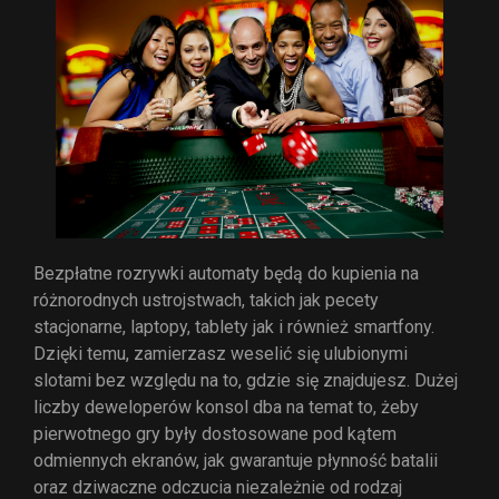
Bezpłatne rozrywki automaty będą do kupienia na
różnorodnych ustrojstwach, takich jak pecety
stacjonarne, laptopy, tablety jak i również smartfony.
Dzięki temu, zamierzasz weselić się ulubionymi
slotami bez względu na to, gdzie się znajdujesz. Dużej
liczby deweloperów konsol dba na temat to, żeby
pierwotnego gry były dostosowane pod kątem
odmiennych ekranów, jak gwarantuje płynność batalii
oraz dziwaczne odczucia niezależnie od rodzaj