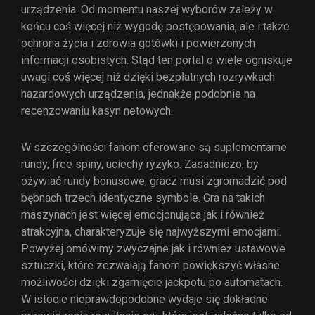
urządzenia. Od momentu naszej wyborów zależy w
końcu coś więcej niż wygodę postępowania, ale i także
ochrona życia i zdrowia gotówki i powierzonych
informacji osobistych. Stąd ten portal o wiele ogniskuje
uwagi coś więcej niż dzięki bezpłatnych rozrywkach
hazardowych urządzenia, jednakże podobnie na
recenzowaniu kasyn netowych.
W szczególności fanom oferowane są suplementarne
rundy, free spiny, uciechy ryzyko. Zasadniczo, by
ożywiać rundy bonusowe, gracz musi zgromadzić pod
bębnach trzech identyczne symbole. Gra na takich
maszynach jest więcej emocjonująca jak i również
atrakcyjna, charakteryzuje się najwyższymi emocjami.
Powyżej omówimy zwyczajne jak i również ustawowe
sztuczki, które zezwalają fanom powiększyć własne
możliwości dzięki zgarnięcie jackpotu po automatach.
W istocie nieprawdopodobne wydaje się dokładne