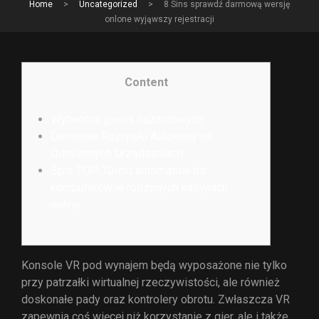
Home
>
Uncategorized
>
8 Sins sprawdź darmową wersję
onlone wyjąwszy rejestracji
Content
Wytwórce gierek hazardowych
Darmowe Rozrywki Automaty na
Odmiennych Urządzeniach
Spis TOP 10-ciu automatów do
komputerów w rodzimych kasynach
online
Konsole VR pod wynajem będą wyposażone nie tylko
przy patrzałki wirtualnej rzeczywistości, ale również
doskonałe pady oraz kontrolery obrotu. Zwłaszcza VR
zapewnia coś więcej niż korzystanie z gier, ale i także