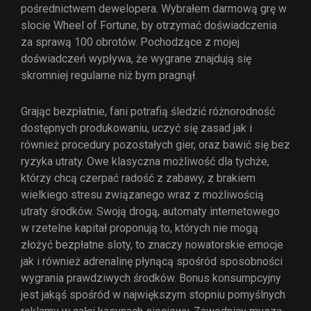
pośrednictwem dewelopera. Wybrałem darmową grę w
slocie Wheel of Fortune, by otrzymać doświadczenia
za sprawą 100 obrotów. Pochodzące z mojej
doświadczeń wypływa, że wygrane znajdują się
skromniej regularne niż bym pragnął.
Grając bezpłatnie, fani potrafią śledzić różnorodność
dostępnych produkowaniu, uczyć się zasad jak i
również procedury pozostałych gier, oraz bawić się bez
ryzyka utraty. Owe klasyczna możliwość dla tychże,
którzy chcą czerpać radość z zabawy, z brakiem
wielkiego stresu związanego wraz z możliwością
utraty środków. Swoją drogą, automaty internetowego
w rzetelne kapitał proponują to, których nie mogą
złożyć bezpłatne sloty, to znaczy nowatorskie emocje
jak i również adrenalinę płynącą spośród sposobności
wygrania prawdziwych środków. Bonus konsumpcyjny
jest jakąś spośród w największym stopniu pomyślnych