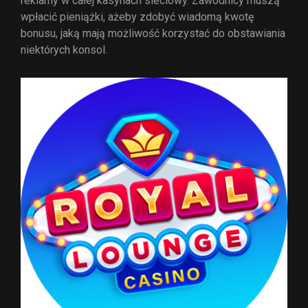
reklamy w całej kasynach sieciowy. Zawodnicy muszą
wpłacić pieniążki, ażeby zdobyć wiadomą kwotę
bonusu, jaką mają możliwość korzystać do obstawiania
niektórych konsol.