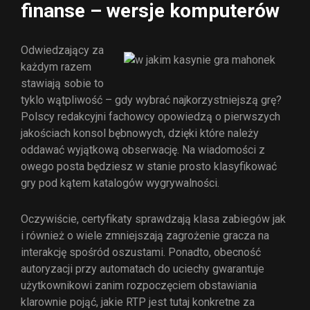
finanse – wersje komputerów
Odwiedzający za
każdym razem
stawiają sobie to
tyklo wątpliwość – gdy wybrać najkorzystniejszą grę?
Polscy redakcyjni fachowcy opowiedzą o pierwszych
jakościach konsol bębnowych, dzięki które należy
oddawać wyjątkową obserwację. Na wiadomości z
owego posta będziesz w stanie prosto klasyfikować
gry pod kątem katalogów wygrywalności.
Oczywiście, certyfikaty sprawdzają klasa zabiegów jak
i również o wiele zmniejszają zagrożenie gracza na
interakcję spośród oszustami. Ponadto, obecność
autoryzacji przy automatach do uciechy gwarantuje
użytkownikowi zanim rozpoczęciem obstawiania
klarownie pojąć, jakie RTP jest tutaj konkretne za