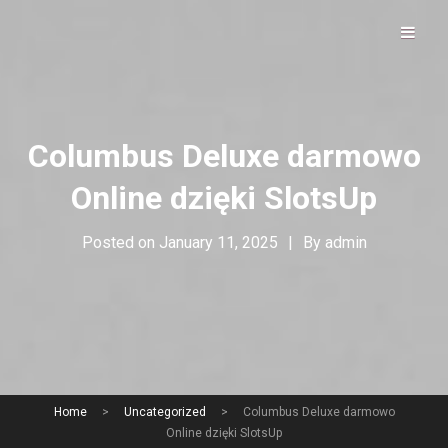
Hip Hop Alive & Well
DOLOFROMDALLAS
Columbus Deluxe darmowo
Online dzięki SlotsUp
Posted on
January 11, 2025
|
By
admin
Home
>
Uncategorized
>
Columbus Deluxe darmowo
Online dzięki SlotsUp